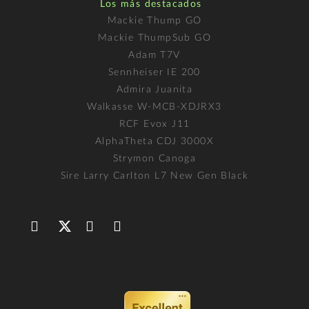
Los más destacados
Mackie Thump GO
Mackie ThumpSub GO
Adam T7V
Sennheiser IE 200
Admira Juanita
Walkasse W-MCB-XDJRX3
RCF Evox J11
AlphaTheta CDJ 3000X
Strymon Canoga
Sire Larry Carlton L7 New Gen Black