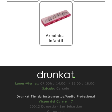
Armónica 
Infantil
Lunes-Viernes
: 09.00h a 14.00h / 15.00 a 18.00h
Sábado
: Cerrado
Drunkat Tienda Instrumentos/Audio Profesional
Virgen del Carmen, 7
20012 Donostia - San Sebastián
Guipúzcoa