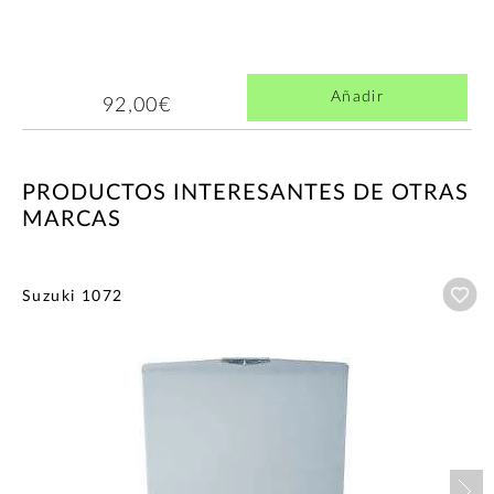
Añadir
92,00€
PRODUCTOS INTERESANTES DE OTRAS
MARCAS
Añ
Suzuki 1072
Nex