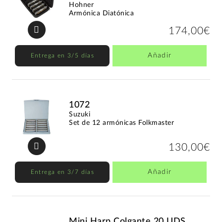
Hohner
Armónica Diatónica
174,00€
Añadir
Entrega en 3/5 días
1072
Suzuki
Set de 12 armónicas Folkmaster
130,00€
Añadir
Entrega en 3/7 días
Mini Harp Colgante 20 UDS