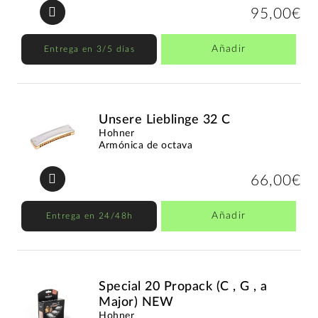
95,00€
Añadir
Entrega en 3/5 días
Unsere Lieblinge 32 C
Hohner
Armónica de octava
66,00€
Añadir
Entrega en 24/48h
Special 20 Propack (C , G , a
Major) NEW
Hohner