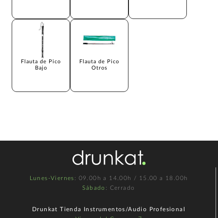
Flauta de Pico
Flauta de Pico
Bajo
Otros
Lunes-Viernes
: 09.00h a 14.00h / 15.00 a 18.00h
Sábado
: Cerrado
Drunkat Tienda Instrumentos/Audio Profesional