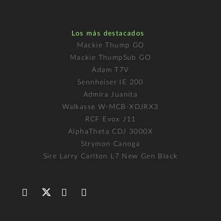
Los más destacados
Mackie Thump GO
Mackie ThumpSub GO
Adam T7V
Sennheiser IE 200
Admira Juanita
Walkasse W-MCB-XDJRX3
RCF Evox J11
AlphaTheta CDJ 3000X
Strymon Canoga
Sire Larry Carlton L7 New Gen Black