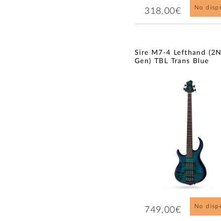
No disp
318,00€
Sire M7-4 Lefthand (2
Gen) TBL Trans Blue
No disp
749,00€