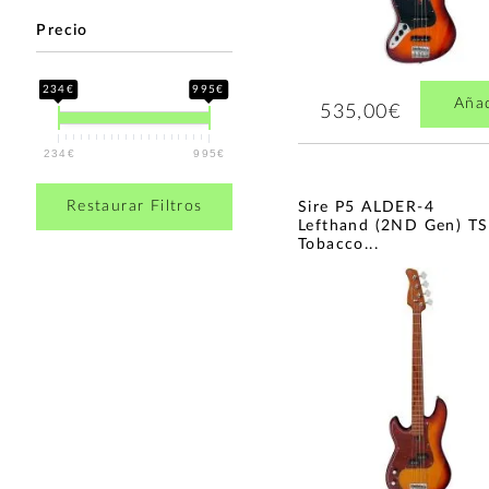
Precio
234€
995€
Aña
535,00€
234€
995€
Restaurar Filtros
Sire P5 ALDER-4
Lefthand (2ND Gen) TS
Tobacco...