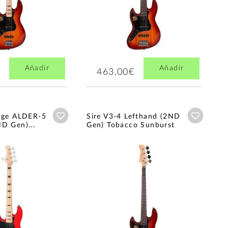
Añadir
Añadir
463,00€
Añadir a wishlist
Añadir a
tage ALDER-5
Sire V3-4 Lefthand (2ND
D Gen)...
Gen) Tobacco Sunburst