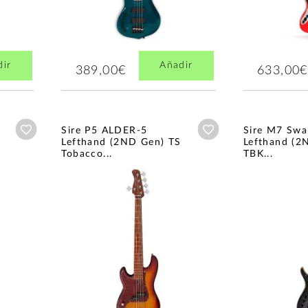
dir
Añadir
389,00€
633,00€
Añadir a wishlist
Añadir a wishlist
Sire P5 ALDER-5
Sire M7 Sw
Lefthand (2ND Gen) TS
Lefthand (2
Tobacco...
TBK...