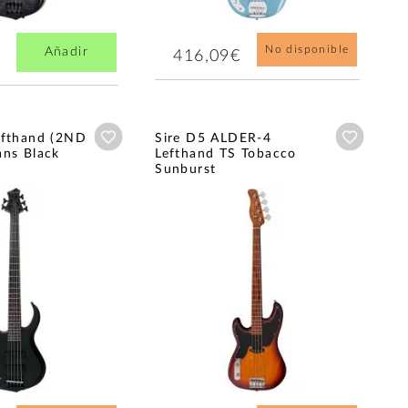
No disponible
Añadir
416,09€
Añadir a wishlist
Añadir a
efthand (2ND
Sire D5 ALDER-4
ans Black
Lefthand TS Tobacco
Sunburst