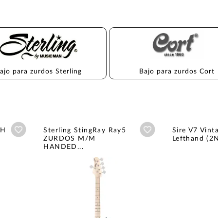
ajo para zurdos Sterling
Bajo para zurdos Cort
Añadir a wishlist
Añadir a wishlist
LH
Sterling StingRay Ray5
Sire V7 Vin
ZURDOS M/M
Lefthand (2N
HANDED...