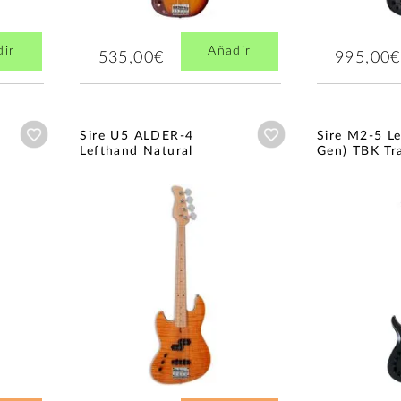
dir
Añadir
535,00€
995,00€
Añadir a wishlist
Añadir a wishlist
Sire U5 ALDER-4
Sire M2-5 L
Lefthand Natural
Gen) TBK Tr