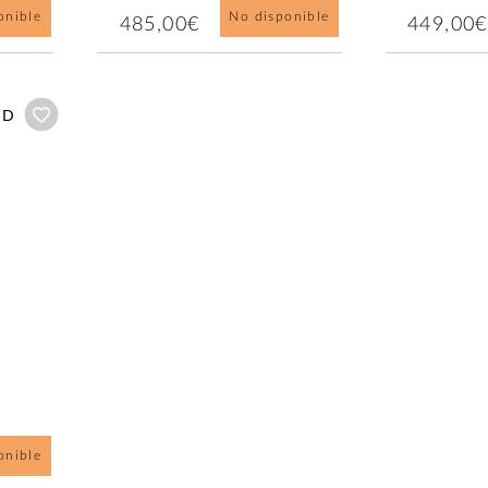
onible
No disponible
485,00€
449,00€
Añadir a wishlist
ND
onible