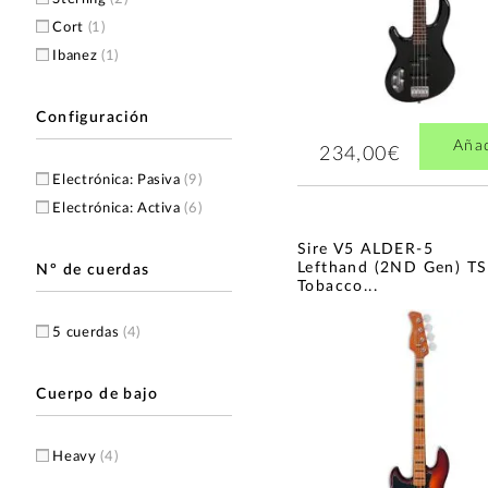
Cort
(1)
Ibanez
(1)
Configuración
Aña
234,00€
Electrónica: Pasiva
(9)
Electrónica: Activa
(6)
Sire V5 ALDER-5
Lefthand (2ND Gen) TS
Nº de cuerdas
Tobacco...
5 cuerdas
(4)
Cuerpo de bajo
Heavy
(4)