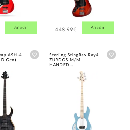
Añadir
Añadir
448,99€
Añadir a wishlist
Añadir a
amp ASH-4
Sterling StingRay Ray4
ND Gen)
ZURDOS M/M
HANDED...