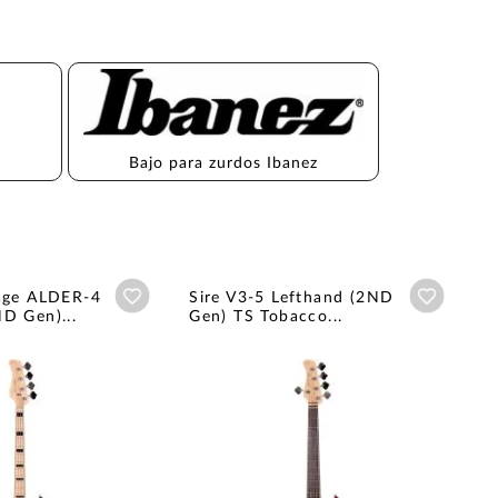
Bajo para zurdos Ibanez
Añadir a wishlist
Añadir a
tage ALDER-4
Sire V3-5 Lefthand (2ND
D Gen)...
Gen) TS Tobacco...