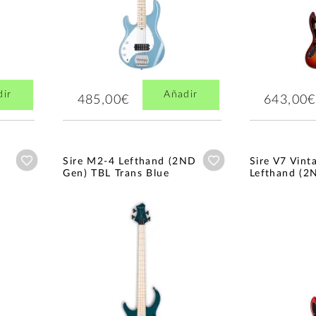
dir
Añadir
485,00€
643,00€
Añadir a wishlist
Añadir a wishlist
Sire M2-4 Lefthand (2ND
Sire V7 Vin
Gen) TBL Trans Blue
Lefthand (2N