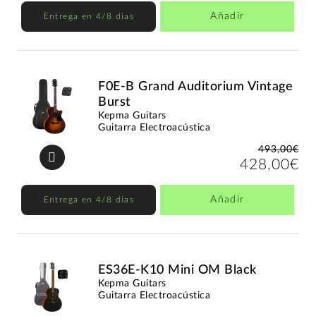
Añadir
Entrega en 4/8 días
F0E-B Grand Auditorium Vintage
Burst
Kepma Guitars
Guitarra Electroacústica
493,00€
428,00€
Añadir
Entrega en 4/8 días
ES36E-K10 Mini OM Black
Kepma Guitars
Guitarra Electroacústica