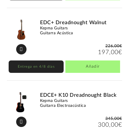
EDC+ Dreadnought Walnut
Kepma Guitars
Guitarra Acústica
226,00€
197,00€
Añadir
Entrega en 4/8 días
EDCE+ K10 Dreadnought Black
Kepma Guitars
Guitarra Electroacústica
345,00€
300,00€