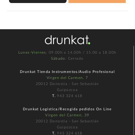
Lunes-Viernes
: 09.00h a 14.00h / 15.00 a 18.00h
Sábado
: Cerrado
Drunkat Tienda Instrumentos/Audio Profesional
Virgen del Carmen, 7
20012 Donostia - San Sebastián
Guipúzcoa
T.
943 324 618
Drunkat Logística/Recogida pedidos On Line
Virgen del Carmen, 39
20012 Donostia - San Sebastián
Guipúzcoa
T.
943 324 618