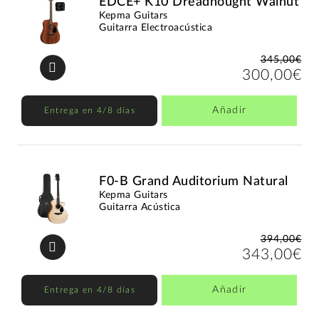
EDCE+ K10 Dreadnought Walnut
Kepma Guitars
Guitarra Electroacústica
345,00€
300,00€
Añadir
Entrega en 4/8 días
F0-B Grand Auditorium Natural
Kepma Guitars
Guitarra Acústica
394,00€
343,00€
Añadir
Entrega en 4/8 días