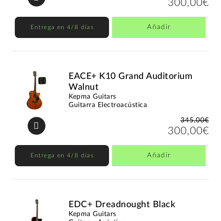
300,00€
Añadir
Entrega en 4/8 días
EACE+ K10 Grand Auditorium
Walnut
Kepma Guitars
Guitarra Electroacústica
345,00€
300,00€
Añadir
Entrega en 4/8 días
EDC+ Dreadnought Black
Kepma Guitars