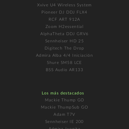
Xvive U4 Wireless System
Pioneer DJ DDJ FLX4
RCF ART 912A
Zoom H2essential
AlphaTheta DDJ GRV6
Sennheiser HD 25
Digitech The Drop
Admira Alba 4/4 Iniciación
Shure SM58 LCE
BSS Audio AR133
Los más destacados
Mackie Thump GO
Mackie ThumpSub GO
Adam T7V
Sennheiser IE 200
Admira Juanita