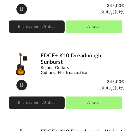
345,00€
300,00€
Añadir
Entrega en 4/8 días
EDCE+ K10 Dreadnought
Sunburst
Kepma Guitars
Guitarra Electroacústica
345,00€
300,00€
Añadir
Entrega en 4/8 días