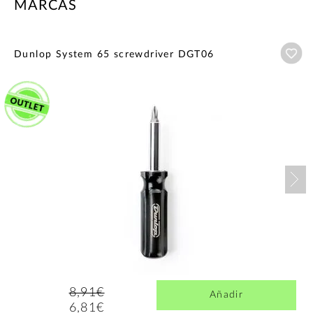
MARCAS
Añ
Dunlop System 65 screwdriver DGT06
Nex
8,91€
Añadir
6,81€