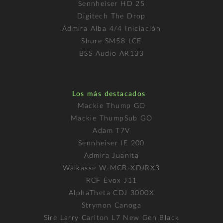
Sennheiser HD 25
Digitech The Drop
Admira Alba 4/4 Iniciación
Shure SM58 LCE
BSS Audio AR133
Los más destacados
Mackie Thump GO
Mackie ThumpSub GO
Adam T7V
Sennheiser IE 200
Admira Juanita
Walkasse W-MCB-XDJRX3
RCF Evox J11
AlphaTheta CDJ 3000X
Strymon Canoga
Sire Larry Carlton L7 New Gen Black