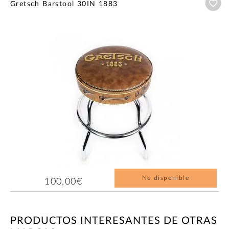
Añ
Gretsch Barstool 30IN 1883
No disponible
100,00€
PRODUCTOS INTERESANTES DE OTRAS