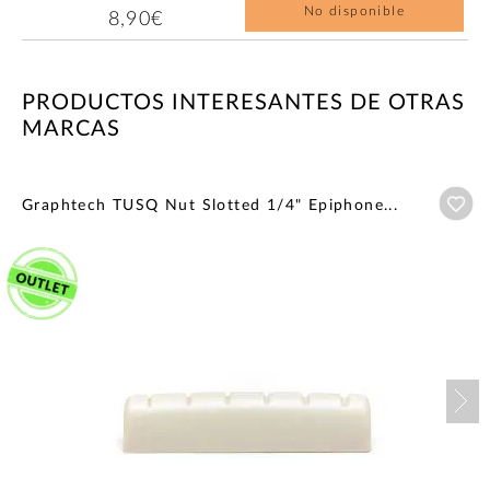
No disponible
8,90€
PRODUCTOS INTERESANTES DE OTRAS
MARCAS
Añ
Graphtech TUSQ Nut Slotted 1/4" Epiphone...
Nex