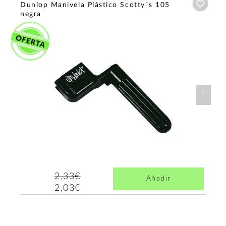
Añadi
Dunlop Manivela Plástico Scotty´s 105
negra
Nex
2,33€
Añadir
2,03€