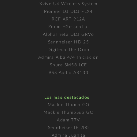
Xvive U4 Wireless System
Pioneer DJ DDJ FLX4
RCF ART 912A
Zoom H2essential
AlphaTheta DDJ GRV6
Sennheiser HD 25
Digitech The Drop
Admira Alba 4/4 Iniciación
Shure SM58 LCE
BSS Audio AR133
Los más destacados
Mackie Thump GO
Mackie ThumpSub GO
Adam T7V
Sennheiser IE 200
Admira Juanita