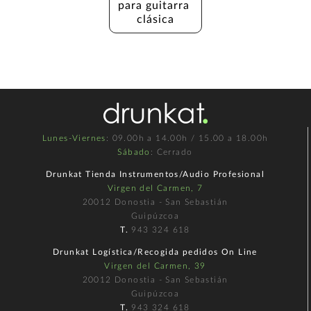
para guitarra 
clásica
Lunes-Viernes
: 09.00h a 14.00h / 15.00 a 18.00h
Sábado
: Cerrado
Drunkat Tienda Instrumentos/Audio Profesional
Virgen del Carmen, 7
20012 Donostia - San Sebastián
Guipúzcoa
T.
943 324 618
Drunkat Logística/Recogida pedidos On Line
Virgen del Carmen, 39
20012 Donostia - San Sebastián
Guipúzcoa
T.
943 324 618