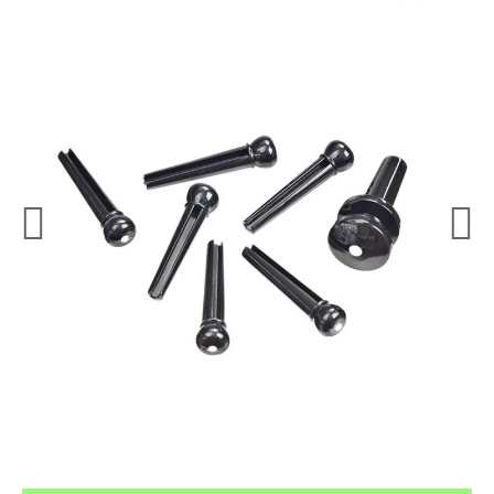
¿Quieres crearte tu propio pack?