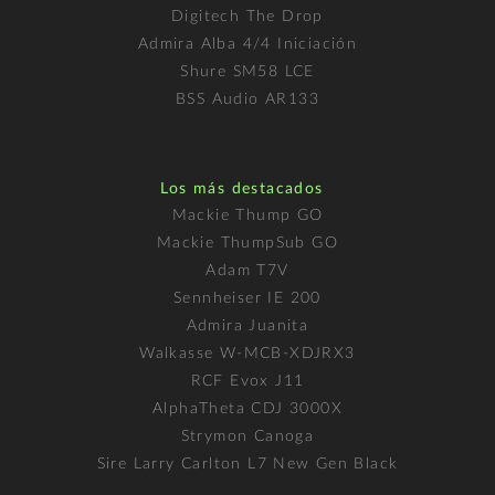
Digitech The Drop
Admira Alba 4/4 Iniciación
Shure SM58 LCE
BSS Audio AR133
Los más destacados
Mackie Thump GO
Mackie ThumpSub GO
Adam T7V
Sennheiser IE 200
Admira Juanita
Walkasse W-MCB-XDJRX3
RCF Evox J11
AlphaTheta CDJ 3000X
Strymon Canoga
Sire Larry Carlton L7 New Gen Black