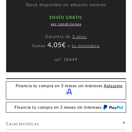
Stock disponible en almacén externo
ENVÍO GRATIS
ver condiciones
Garantía de
3 años
4,05€
Sumas
a
tu monedero
ref.
18449
Financia tu compra en 3 meses sin intereses
Aplazame
Financia tu compra en 3 meses sin intereses
Características