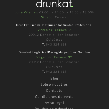
Lunes-Viernes
: 09.00h a 14.00h / 15.00 a 18.00h
Sábado
: Cerrado
Drunkat Tienda Instrumentos/Audio Profesional
Virgen del Carmen, 7
20012 Donostia - San Sebastián
Guipúzcoa
T.
943 324 618
Drunkat Logística/Recogida pedidos On Line
Virgen del Carmen, 39
20012 Donostia - San Sebastián
Guipúzcoa
T.
943 324 618
Blog
Sobre nosotros
Contacto
Condiciones de venta
Aviso legal
Política de privacidad