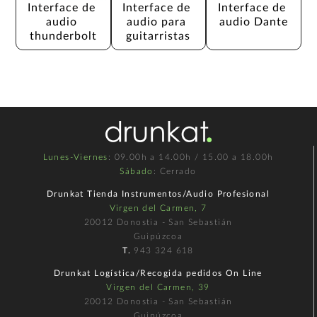
Interface de 
Interface de 
Interface de 
audio 
audio para 
audio Dante
thunderbolt
guitarristas
Lunes-Viernes
: 09.00h a 14.00h / 15.00 a 18.00h
Sábado
: Cerrado
Drunkat Tienda Instrumentos/Audio Profesional
Virgen del Carmen, 7
20012 Donostia - San Sebastián
Guipúzcoa
T.
943 324 618
Drunkat Logística/Recogida pedidos On Line
Virgen del Carmen, 39
20012 Donostia - San Sebastián
Guipúzcoa