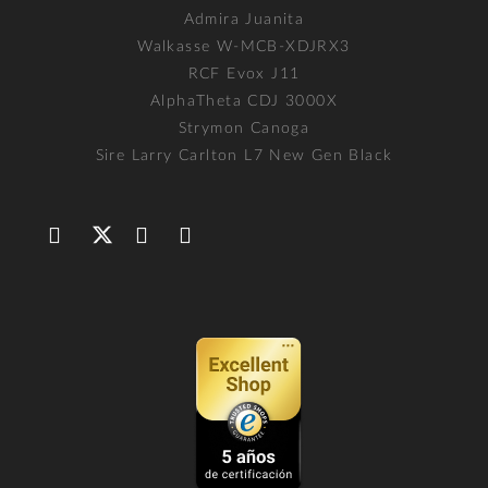
Admira Juanita
Walkasse W-MCB-XDJRX3
RCF Evox J11
AlphaTheta CDJ 3000X
Strymon Canoga
Sire Larry Carlton L7 New Gen Black