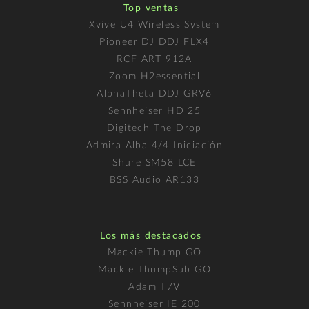
Top ventas
Xvive U4 Wireless System
Pioneer DJ DDJ FLX4
RCF ART 912A
Zoom H2essential
AlphaTheta DDJ GRV6
Sennheiser HD 25
Digitech The Drop
Admira Alba 4/4 Iniciación
Shure SM58 LCE
BSS Audio AR133
Los más destacados
Mackie Thump GO
Mackie ThumpSub GO
Adam T7V
Sennheiser IE 200