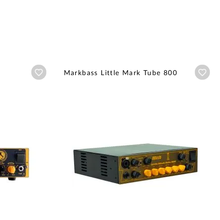
Añadir a wishlist
Aña
Markbass Little Mark Tube 800