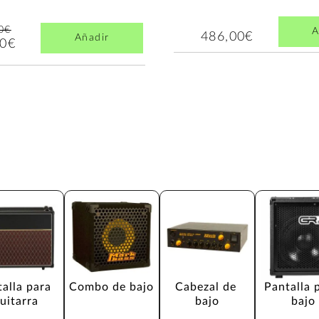
0€
A
486,00€
Añadir
00€
alla para 
Combo de bajo
Cabezal de 
Pantalla 
uitarra
bajo
bajo