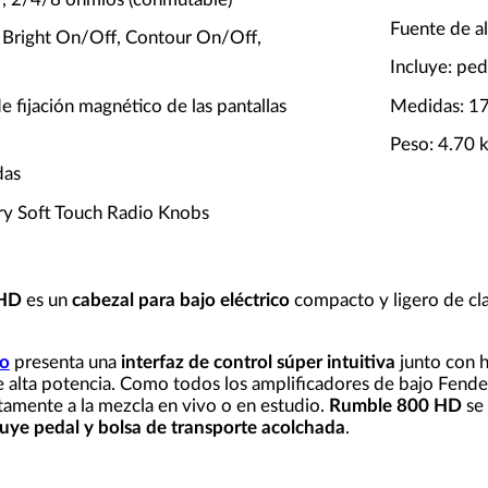
Fuente de a
 Bright On/Off, Contour On/Off,
Incluye: ped
e fijación magnético de las pantallas
Medidas: 17
Peso: 4.70 
das
ry Soft Touch Radio Knobs
 HD
es un
cabezal para bajo eléctrico
compacto y ligero de cla
jo
presenta una
interfaz de control súper intuitiva
junto con 
de alta potencia. Como todos los amplificadores de bajo Fen
amente a la mezcla en vivo o en estudio.
Rumble 800 HD
se
luye pedal y bolsa de transporte acolchada
.