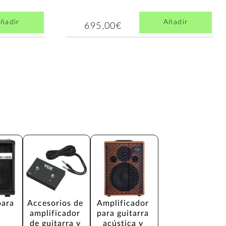
ñadir
Añadir
695,00€
para 
Accesorios de 
Amplificador 
amplificador 
para guitarra 
de guitarra y 
acústica y 