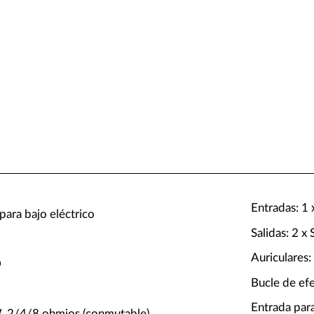
Entradas: 1 x
para bajo eléctrico
Salidas: 2 x
Auriculares:
D
Bucle de ef
Entrada par
W, 2/4/8 ohmios (conmutable)