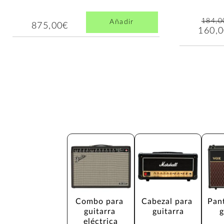
184,0
Añadir
875,00€
160,
Combo para 
Cabezal para 
Pant
guitarra 
guitarra
g
eléctrica