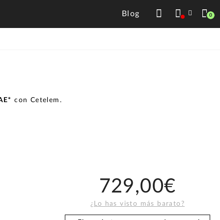
Blog
0
TAE*
con Cetelem.
729,00€
¿Lo has visto más barato?