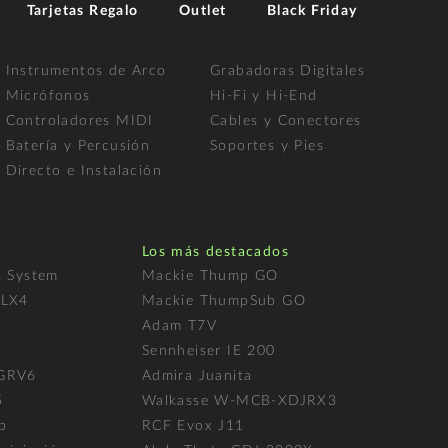
Tarjetas Regalo
Outlet
Black Friday
Instrumentos de Arco
Grabadoras Digitales
Micrófonos
Hi-Fi y Hi-End
Controladores MIDI
Cables y Conectores
Batería y Percusión
Soportes y Pies
Directo e Instalación
Los más destacados
s System
Mackie Thump GO
FLX4
Mackie ThumpSub GO
Adam T7V
l
Sennheiser IE 200
 GRV6
Admira Juanita
5
Walkasse W-MCB-XDJRX3
p
RCF Evox J11