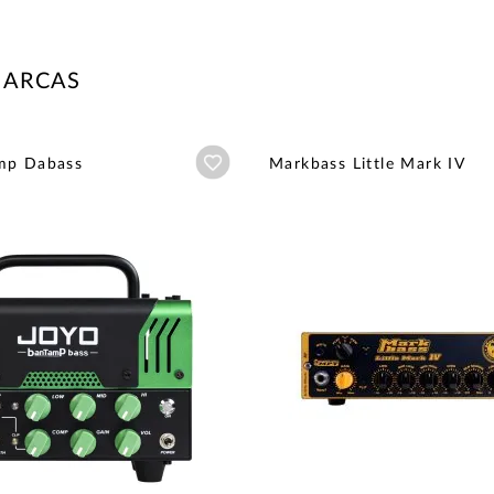
MARCAS
Añadir a wishlist
mp Dabass
Markbass Little Mark IV