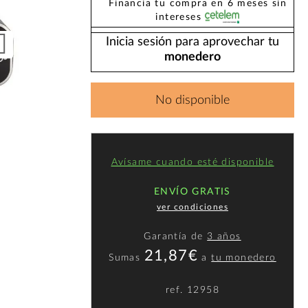
Financia tu compra en 6 meses sin
intereses
Inicia sesión para aprovechar tu
monedero
No disponible
Avísame cuando esté disponible
ENVÍO GRATIS
ver condiciones
Garantía de
3 años
21,87€
Sumas
a
tu monedero
ref.
12958