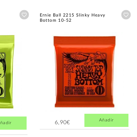
Añadir a wishlist
Aña
Ernie Ball 2215 Slinky Heavy
Bottom 10-52
Añadir
6,90€
ñadir