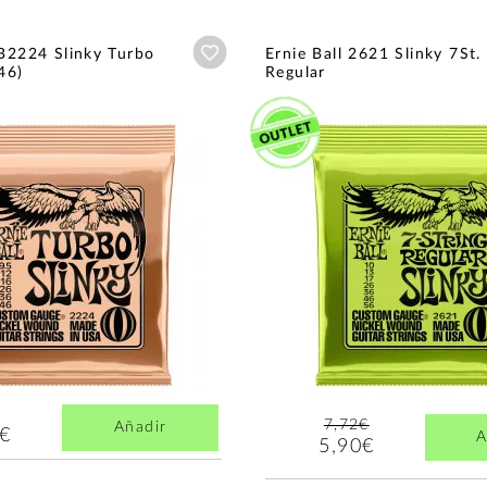
Añadir a wishlist
EB2224 Slinky Turbo
Ernie Ball 2621 Slinky 7St.
46)
Regular
7,72€
Añadir
8€
A
5,90€