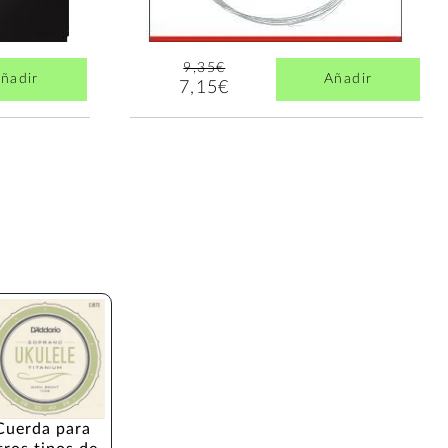
9,35€
ñadir
Añadir
7,15€
Cuerda para 