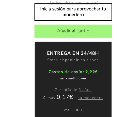
¿Lo has visto más barato?
Inicia sesión para aprovechar tu
monedero
Añadir al carrito
ENTREGA EN 24/48H
Stock disponible en tienda
Gastos de envío: 9,99€
ver condiciones
Garantía de
3 años
0,17€
Sumas
a
tu monedero
ref.
3883