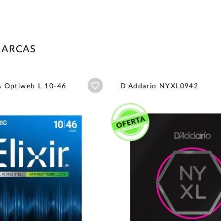
MARCAS
Añadir a wishlist
ngs Optiweb L 10-46
D'Addario NYXL0942