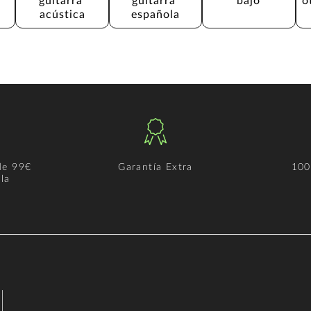
guitarra 
guitarra 
bajo
o
acústica
española
de 99€
Garantía Extra
100
la