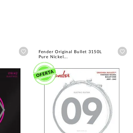
Añadir a wishlist
Aña
Fender Original Bullet 3150L
Pure Nickel...