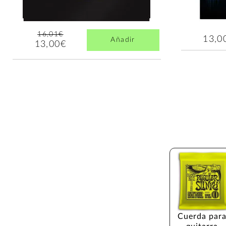
16,01€
13,0
Añadir
13,00€
Cuerda para