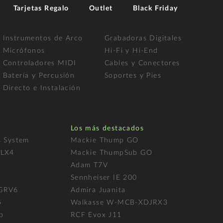
Tarjetas Regalo
Outlet
Black Friday
Instrumentos de Arco
Grabadoras Digitales
Micrófonos
Hi-Fi y Hi-End
Controladores MIDI
Cables y Conectores
Batería y Percusión
Soportes y Pies
Directo e Instalación
Los más destacados
s System
Mackie Thump GO
FLX4
Mackie ThumpSub GO
Adam T7V
l
Sennheiser IE 200
 GRV6
Admira Juanita
5
Walkasse W-MCB-XDJRX3
p
RCF Evox J11