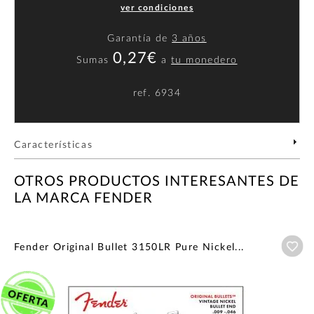
ver condiciones
Garantía de
3 años
0,27€
Sumas
a
tu monedero
ref.
6934
Características
OTROS PRODUCTOS INTERESANTES DE
LA MARCA FENDER
Añ
Fender Original Bullet 3150LR Pure Nickel...