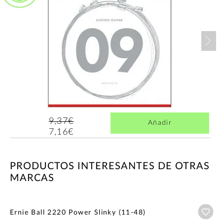
Nex
9,37€
Añadir
7,16€
PRODUCTOS INTERESANTES DE OTRAS
MARCAS
Añ
Ernie Ball 2220 Power Slinky (11-48)