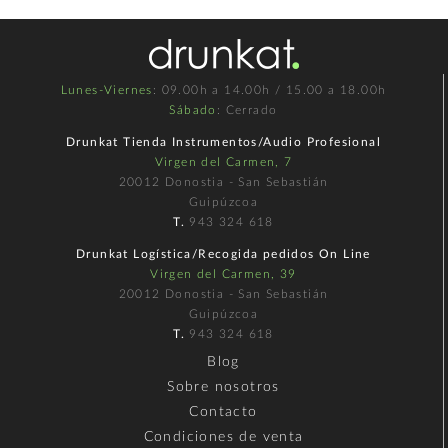
Lunes-Viernes
: 09.00h a 14.00h / 15.00 a 18.00h
Sábado
: Cerrado
Drunkat Tienda Instrumentos/Audio Profesional
Virgen del Carmen, 7
20012 Donostia - San Sebastián
Guipúzcoa
T.
943 324 618
Drunkat Logística/Recogida pedidos On Line
Virgen del Carmen, 39
20012 Donostia - San Sebastián
Guipúzcoa
T.
943 324 618
Blog
Sobre nosotros
Contacto
Condiciones de venta