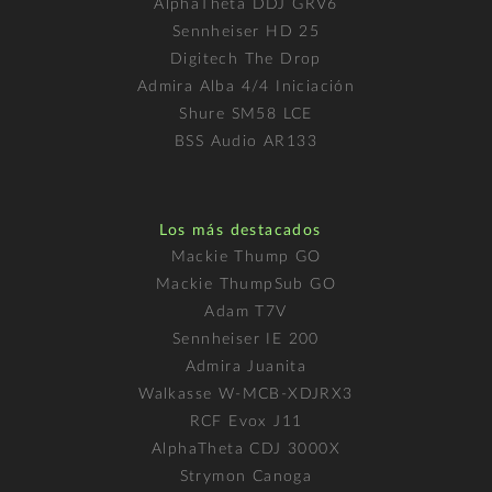
AlphaTheta DDJ GRV6
Sennheiser HD 25
Digitech The Drop
Admira Alba 4/4 Iniciación
Shure SM58 LCE
BSS Audio AR133
Los más destacados
Mackie Thump GO
Mackie ThumpSub GO
Adam T7V
Sennheiser IE 200
Admira Juanita
Walkasse W-MCB-XDJRX3
RCF Evox J11
AlphaTheta CDJ 3000X
Strymon Canoga