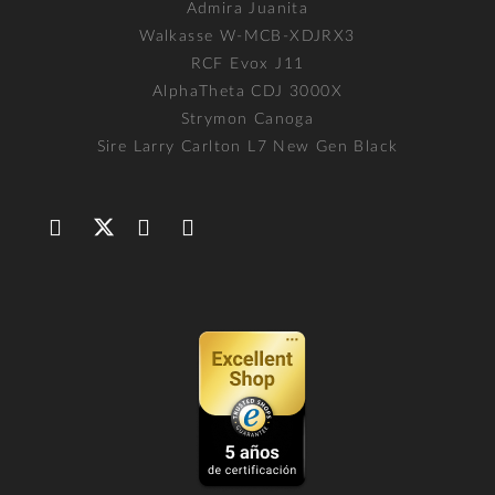
Admira Juanita
Walkasse W-MCB-XDJRX3
RCF Evox J11
AlphaTheta CDJ 3000X
Strymon Canoga
Sire Larry Carlton L7 New Gen Black