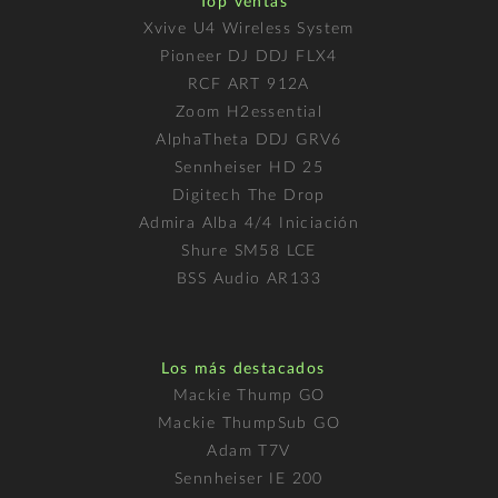
Top ventas
Xvive U4 Wireless System
Pioneer DJ DDJ FLX4
RCF ART 912A
Zoom H2essential
AlphaTheta DDJ GRV6
Sennheiser HD 25
Digitech The Drop
Admira Alba 4/4 Iniciación
Shure SM58 LCE
BSS Audio AR133
Los más destacados
Mackie Thump GO
Mackie ThumpSub GO
Adam T7V
Sennheiser IE 200