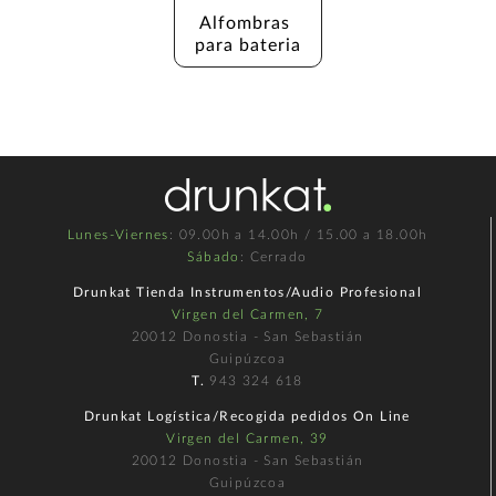
Alfombras 
para bateria
Lunes-Viernes
: 09.00h a 14.00h / 15.00 a 18.00h
Sábado
: Cerrado
Drunkat Tienda Instrumentos/Audio Profesional
Virgen del Carmen, 7
20012 Donostia - San Sebastián
Guipúzcoa
T.
943 324 618
Drunkat Logística/Recogida pedidos On Line
Virgen del Carmen, 39
20012 Donostia - San Sebastián
Guipúzcoa