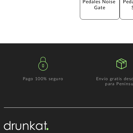
Pedales Noise 
Peda
Gate
Pago 100% seguro
Envío gratis des
para Penínsu