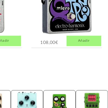
ñadir
Añadir
108,00€