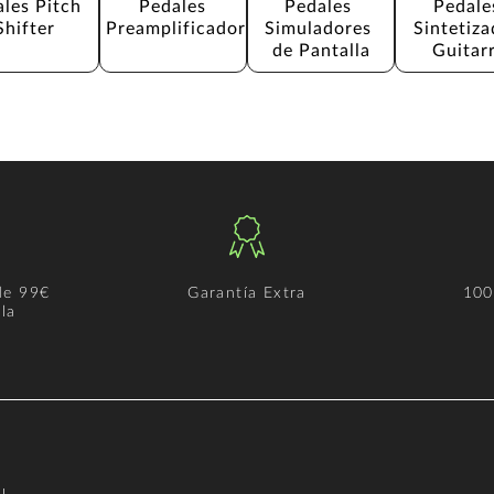
les Pitch 
Pedales 
Pedales 
Pedale
Shifter
Preamplificador
Simuladores 
Sintetiza
de Pantalla
Guitar
de 99€
Garantía Extra
100
la