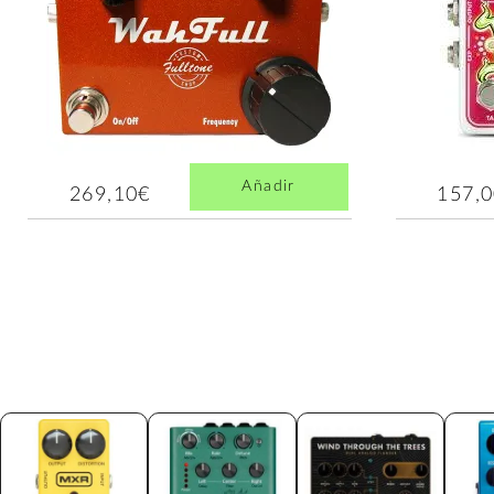
Añadir
269,10€
157,