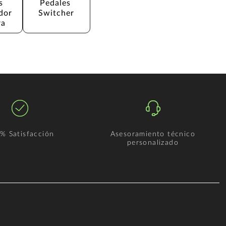
s 
Pedales 
dor 
Switcher
ra
% Satisfacción
Asesoramiento técnico
personalizado