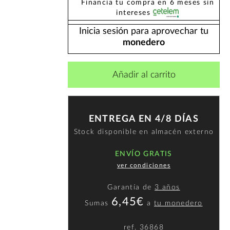
Financia tu compra en 6 meses sin
intereses
Inicia sesión para aprovechar tu
monedero
Añadir al carrito
ENTREGA EN 4/8 DÍAS
Stock disponible en almacén externo
ENVÍO GRATIS
ver condiciones
Garantía de
3 años
6,45€
Sumas
a
tu monedero
ref.
36868