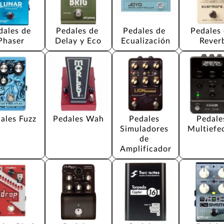
dales de 
Pedales de 
Pedales de 
Pedales 
Phaser
Delay y Eco
Ecualización
Rever
ales Fuzz
Pedales Wah
Pedales 
Pedale
Simuladores 
Multiefe
de 
Amplificador