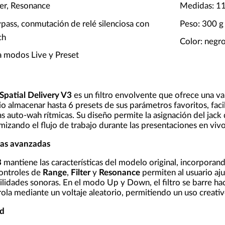
ter, Resonance
Medidas: 1
pass, conmutación de relé silenciosa con
Peso: 300 g
ch
Color: negr
a modos Live y Preset
Spatial Delivery V3
es un filtro envolvente que ofrece una va
rio almacenar hasta 6 presets de sus parámetros favoritos, faci
as auto-wah rítmicas. Su diseño permite la asignación del jac
mizando el flujo de trabajo durante las presentaciones en vivo
icas avanzadas
3
mantiene las características del modelo original, incorpo
ontroles de
Range
,
Filter
y
Resonance
permiten al usuario aj
lidades sonoras. En el modo Up y Down, el filtro se barre ha
trola mediante un voltaje aleatorio, permitiendo un uso creati
ad