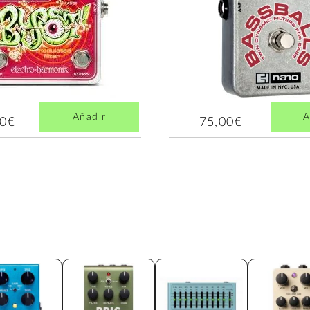
Añadir
A
00€
75,00€