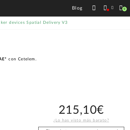
Blog
0
ker devices Spatial Delivery V3
TAE*
con Cetelem.
215,10€
¿Lo has visto más barato?