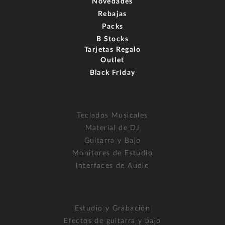
Novedades
Rebajas
Packs
B Stocks
Tarjetas Regalo
Outlet
Black Friday
Teclados Musicales
Material de DJ
Guitarra y Bajo
Monitores de Estudio
Interfaces de Audio
Estudio y Grabación
Efectos de guitarra y bajo