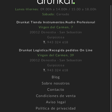
Lunes-Viernes
: 09.00h a 14.00h / 15.00 a 18.00h
Sábado
: Cerrado
Drunkat Tienda Instrumentos/Audio Profesional
Virgen del Carmen, 7
20012 Donostia - San Sebastián
Guipúzcoa
T.
943 324 618
Drunkat Logística/Recogida pedidos On Line
Virgen del Carmen, 39
20012 Donostia - San Sebastián
Guipúzcoa
T.
943 324 618
Blog
Sobre nosotros
Contacto
Condiciones de venta
Aviso legal
Política de privacidad