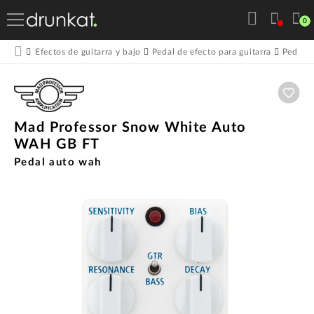
0
Efectos de guitarra y bajo
Pedal de efecto para guitarra
Pedale
Aña
Mad Professor Snow White Auto
WAH GB FT
Pedal auto wah