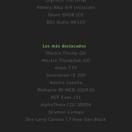
Digitech The Drop
Admira Alba 4/4 Iniciación
Shure SM58 LCE
BSS Audio AR133
Los más destacados
Mackie Thump GO
Mackie ThumpSub GO
Adam T7V
Sennheiser IE 200
Admira Juanita
Walkasse W-MCB-XDJRX3
RCF Evox J11
AlphaTheta CDJ 3000X
Strymon Canoga
Sire Larry Carlton L7 New Gen Black