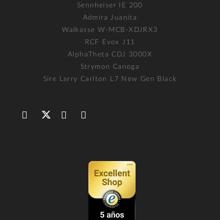
Sennheiser IE 200
Admira Juanita
Walkasse W-MCB-XDJRX3
RCF Evox J11
AlphaTheta CDJ 3000X
Strymon Canoga
Sire Larry Carlton L7 New Gen Black