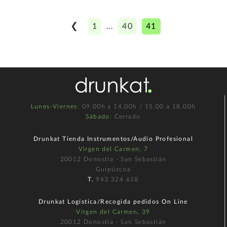
❮
1
40
41
...
Lunes-Viernes
: 09.00h a 14.00h / 15.00 a 18.00h
Sábado
: Cerrado
Drunkat Tienda Instrumentos/Audio Profesional
Virgen del Carmen, 7
20012 Donostia - San Sebastián
Guipúzcoa
T.
943 324 618
Drunkat Logística/Recogida pedidos On Line
Virgen del Carmen, 39
20012 Donostia - San Sebastián