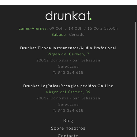
Lunes-Viernes
: 09.00h a 14.00h / 15.00 a 18.00h
Sábado
: Cerrado
Drunkat Tienda Instrumentos/Audio Profesional
Virgen del Carmen, 7
20012 Donostia - San Sebastián
Guipúzcoa
T.
943 324 618
Drunkat Logística/Recogida pedidos On Line
Virgen del Carmen, 39
20012 Donostia - San Sebastián
Guipúzcoa
T.
943 324 618
Blog
Sobre nosotros
Contacto