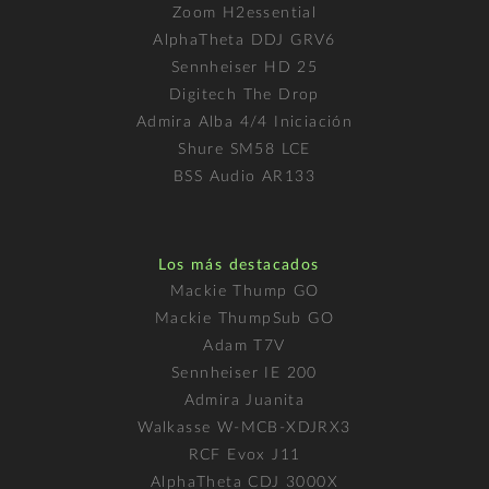
Zoom H2essential
AlphaTheta DDJ GRV6
Sennheiser HD 25
Digitech The Drop
Admira Alba 4/4 Iniciación
Shure SM58 LCE
BSS Audio AR133
Los más destacados
Mackie Thump GO
Mackie ThumpSub GO
Adam T7V
Sennheiser IE 200
Admira Juanita
Walkasse W-MCB-XDJRX3
RCF Evox J11
AlphaTheta CDJ 3000X