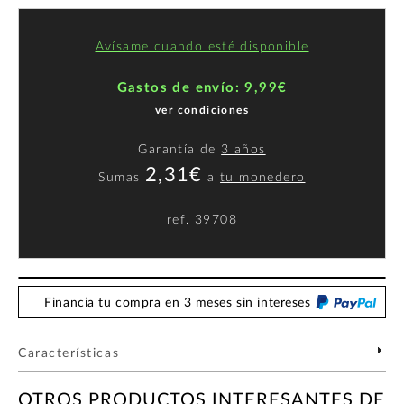
Avísame cuando esté disponible
Gastos de envío: 9,99€
ver condiciones
Garantía de
3 años
2,31€
Sumas
a
tu monedero
ref.
39708
Financia tu compra en 3 meses sin intereses
Características
OTROS PRODUCTOS INTERESANTES DE