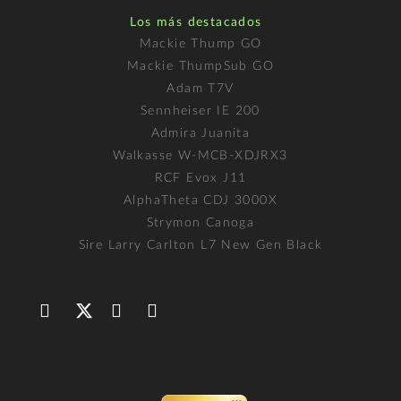
Los más destacados
Mackie Thump GO
Mackie ThumpSub GO
Adam T7V
Sennheiser IE 200
Admira Juanita
Walkasse W-MCB-XDJRX3
RCF Evox J11
AlphaTheta CDJ 3000X
Strymon Canoga
Sire Larry Carlton L7 New Gen Black