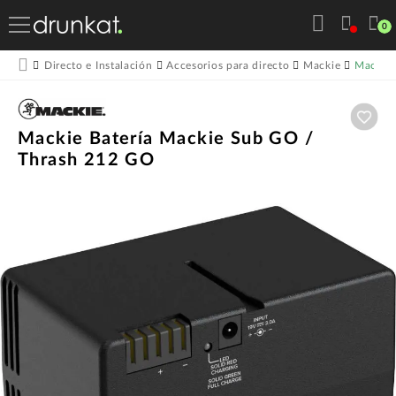
0
Mackie 
Directo e Instalación
Accesorios para directo
Mackie
Aña
Mackie Batería Mackie Sub GO /
Thrash 212 GO