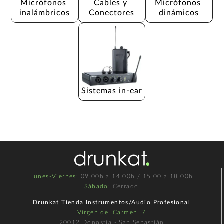
Micrófonos 
Cables y 
Micrófonos 
inalámbricos
Conectores
dinámicos
Sistemas in-ear
Lunes-Viernes
: 09.00h a 14.00h / 15.00 a 18.00h
Sábado
: Cerrado
Drunkat Tienda Instrumentos/Audio Profesional
Virgen del Carmen, 7
20012 Donostia - San Sebastián