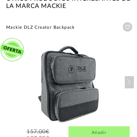
LA MARCA MACKIE
Añ
Mackie DLZ Creator Backpack
Nex
157,00€
Añadir