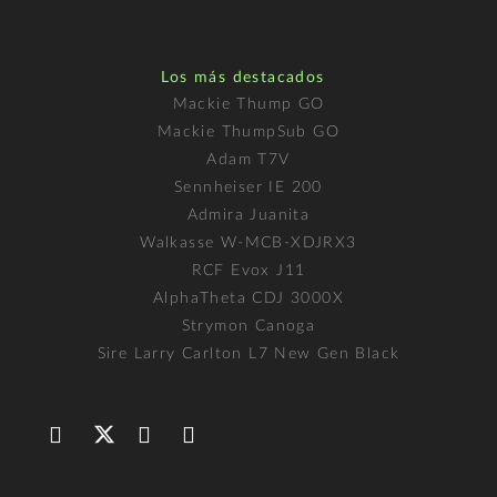
Los más destacados
Mackie Thump GO
Mackie ThumpSub GO
Adam T7V
Sennheiser IE 200
Admira Juanita
Walkasse W-MCB-XDJRX3
RCF Evox J11
AlphaTheta CDJ 3000X
Strymon Canoga
Sire Larry Carlton L7 New Gen Black