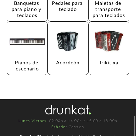
Banquetas 
Pedales para 
Maletas de 
para piano y 
teclado
transporte 
teclados
para teclados
Pianos de 
Acordeón
Trikitixa
escenario
Lunes-Viernes
: 09.00h a 14.00h / 15.00 a 18.00h
Sábado
: Cerrado