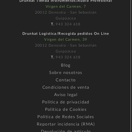
Drunkat Tienda Instrumentos/Audio Profesional
Virgen del Carmen, 7
20012 Donostia - San Sebastián
Guipúzcoa
T.
943 324 618
Drunkat Logística/Recogida pedidos On Line
Virgen del Carmen, 39
20012 Donostia - San Sebastián
Guipúzcoa
T.
943 324 618
Blog
Sobre nosotros
Contacto
Condiciones de venta
Aviso legal
Política de privacidad
Política de Cookies
Política de Redes Sociales
Reportar incidencia (RMA)
Devolución de artículo