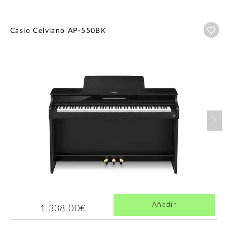
Añ
Casio Celviano AP-550BK
Nex
Añadir
1.338,00€