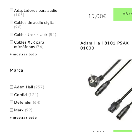
Adaptadores para audio
Aña
(105)
15,00€
Cables de audio digital
(96)
Cables Jack - Jack
(84)
Cables XLR para
Adam Hall 8101 PSAX
micrófonos
(76)
01000
+ mostrar todo
Cables de guitarra rectos
(70)
Pasacables
(64)
Marca
Latiguillos para pedalera
(43)
Cables de guitarra
Adam Hall
(257)
acodados
(40)
Cordial
(121)
Cables XLR - Jack
(36)
Defender
(64)
Mangueras y Cajetines de
Mark
(59)
Escenario
(34)
+ mostrar todo
UDG
(52)
Abrazaderas para cables
(33)
Warm Audio
(45)
Cables de audio
(23)