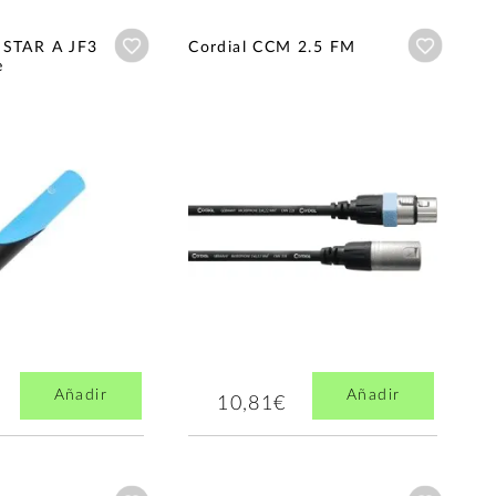
Añadir a wishlist
Añadir a
 STAR A JF3
Cordial CCM 2.5 FM
e
Añadir
Añadir
10,81€