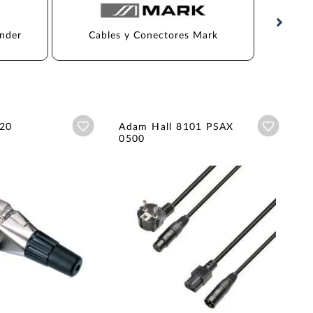
ender
Cables y Conectores Mark
Cab
Añadir a wishlist
Añadir a
20
Adam Hall 8101 PSAX
0500