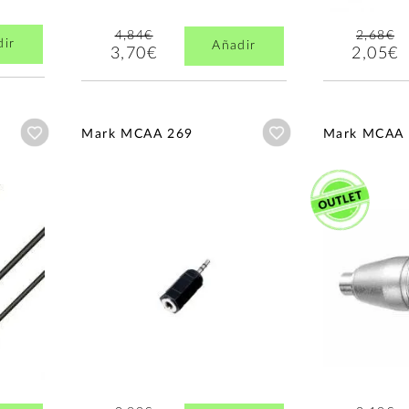
4,84€
2,68€
dir
Añadir
3,70€
2,05€
Añadir a wishlist
Añadir a wishlist
Mark MCAA 269
Mark MCAA 