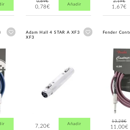
0,89€
2,19€
dir
Añadir
0,78€
1,67€
Añadir a wishlist
Añadir a wishlist
B
Adam Hall 4 STAR A XF3
Fender Cont
XF3
13,28€
dir
Añadir
7,20€
11,00€