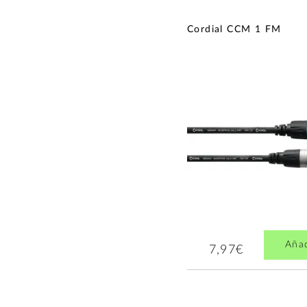
Cordial CCM 1 FM
Aña
7,97€