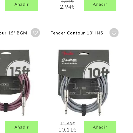
3,85€
Añadir
Añadir
2,94€
Añadir a wishlist
Añadir a
our 15' BGM
Fender Contour 10' INS
11,63€
Añadir
Añadir
10,11€