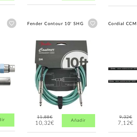
Añadir a wishlist
Añadir a wishlist
Fender Contour 10' SHG
Cordial CCM
11,88€
9,32€
dir
Añadir
10,32€
7,12€