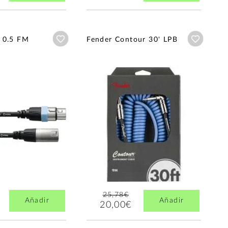
Añadir a wishlist
Añadir a
 0.5 FM
Fender Contour 30' LPB
25,78€
Añadir
Añadir
20,00€