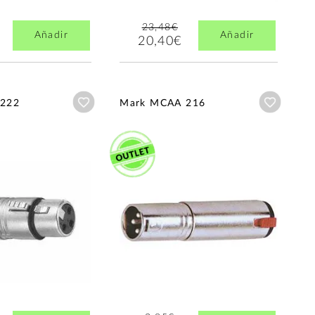
23,48€
Añadir
Añadir
20,40€
Añadir a wishlist
Añadir a
222
Mark MCAA 216