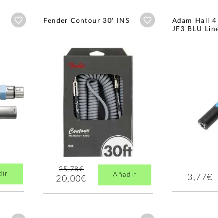
Añadir a wishlist
Añadir a wishlist
Fender Contour 30' INS
Adam Hall 4
JF3 BLU Lin
25,78€
dir
Añadir
3,77€
20,00€