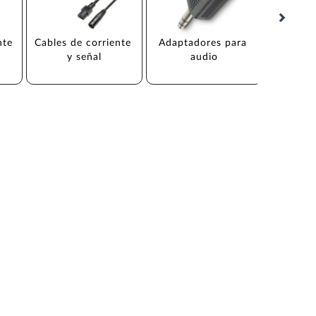
nte
Cables de corriente 
Adaptadores para 
Adapta
y señal
audio
audi