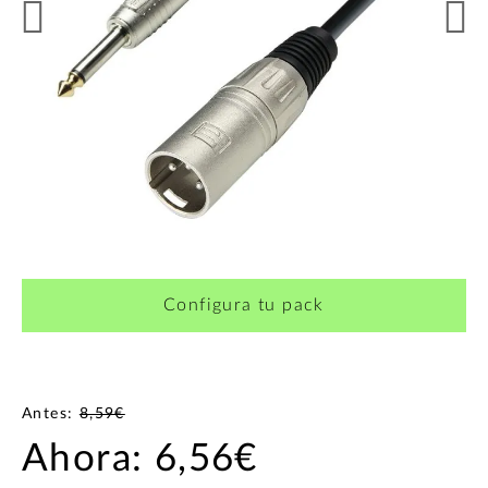
¿Quieres crearte tu propio pack?
Configura tu pack
Antes:
8,59€
Ahora:
6,56€