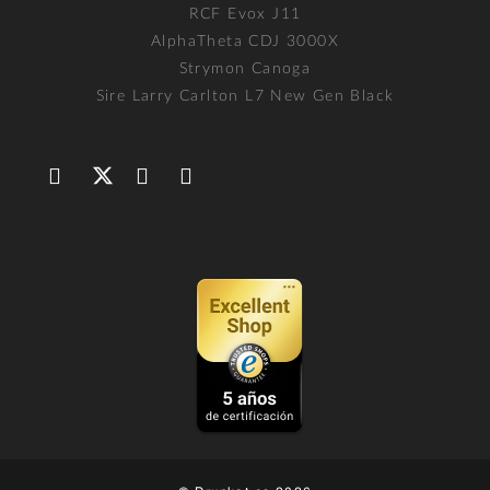
RCF Evox J11
AlphaTheta CDJ 3000X
Strymon Canoga
Sire Larry Carlton L7 New Gen Black