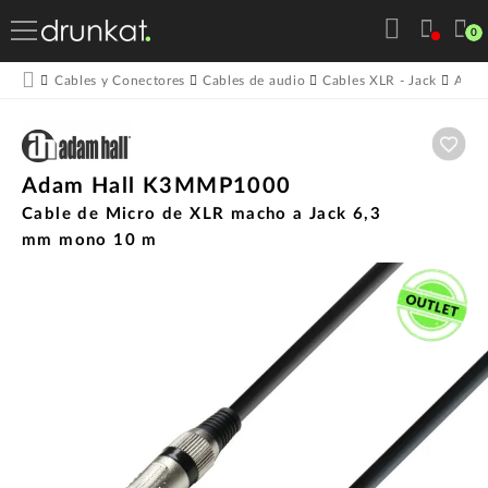
0
Cables y Conectores
Cables de audio
Cables XLR - Jack
Adam
Aña
Adam Hall K3MMP1000
Cable de Micro de XLR macho a Jack 6,3
mm mono 10 m