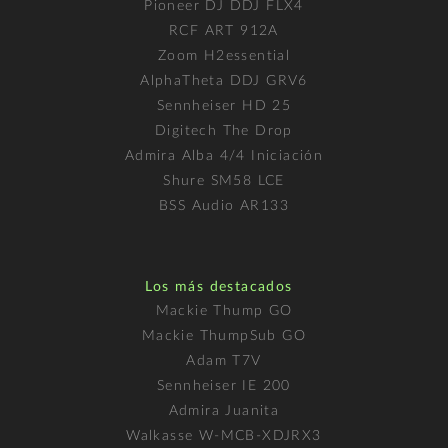
Pioneer DJ DDJ FLX4
RCF ART 912A
Zoom H2essential
AlphaTheta DDJ GRV6
Sennheiser HD 25
Digitech The Drop
Admira Alba 4/4 Iniciación
Shure SM58 LCE
BSS Audio AR133
Los más destacados
Mackie Thump GO
Mackie ThumpSub GO
Adam T7V
Sennheiser IE 200
Admira Juanita
Walkasse W-MCB-XDJRX3