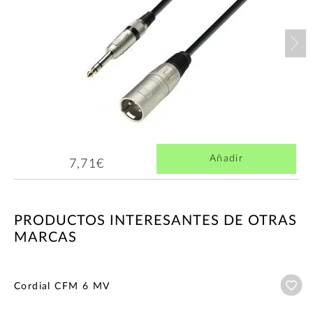
Nex
Añadir
7,71€
PRODUCTOS INTERESANTES DE OTRAS
MARCAS
Añ
Cordial CFM 6 MV