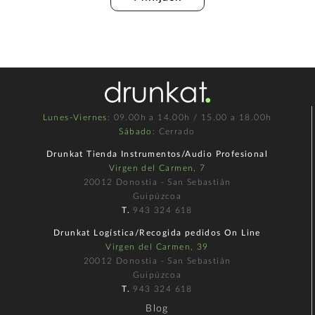
Lunes-Viernes
: 09.00h a 14.00h / 15.00 a 18.00h
Sábado
: Cerrado
Drunkat Tienda Instrumentos/Audio Profesional
Virgen del Carmen, 7
20012 Donostia - San Sebastián
Guipúzcoa
T.
943 324 618
Drunkat Logística/Recogida pedidos On Line
Virgen del Carmen, 39
20012 Donostia - San Sebastián
Guipúzcoa
T.
943 324 618
Blog