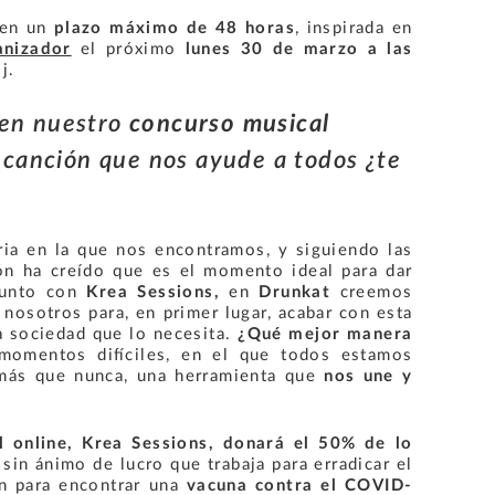
 en un
plazo máximo de 48 horas
,
inspirada en
anizador
el próximo
lunes 30 de marzo a las
j.
 en nuestro
concurso musical
canción que nos ayude a todos ¿te
ria en la que nos encontramos, y siguiendo las
ón ha creído que es el momento ideal para dar
unto con
Krea Sessions,
en
Drunkat
creemos
osotros para, en primer lugar, acabar con esta
a sociedad que lo necesita.
¿Qué mejor manera
omentos difíciles, en el que todos estamos
más que nunca, una herramienta que
nos une y
l online,
Krea Sessions, donará
el 50% de lo
 sin ánimo de lucro que trabaja para erradicar el
n para encontrar
una
vacuna contra el COVID-