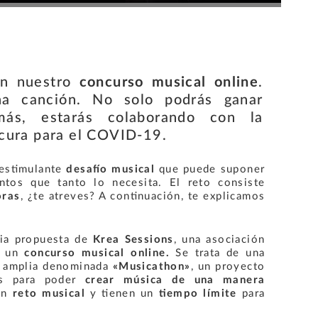
 en nuestro
concurso musical online
.
a canción. No solo podrás ganar
más, estarás colaborando con la
 cura para el COVID-19.
 estimulante
desafío musical
que puede suponer
tos que tanto lo necesita. El reto consiste
oras
, ¿te atreves? A continuación, te explicamos
ia propuesta de
Krea Sessions
, una asociación
o un
concurso musical online.
Se trata de
una
ás amplia denominada
«Musicathon»
, un proyecto
es para poder
crear música de una manera
 un
reto musical
y tienen un
tiempo límite
para