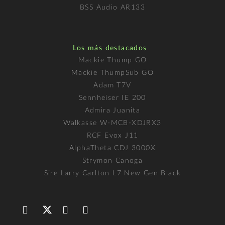
BSS Audio AR133
Los más destacados
Mackie Thump GO
Mackie ThumpSub GO
Adam T7V
Sennheiser IE 200
Admira Juanita
Walkasse W-MCB-XDJRX3
RCF Evox J11
AlphaTheta CDJ 3000X
Strymon Canoga
Sire Larry Carlton L7 New Gen Black