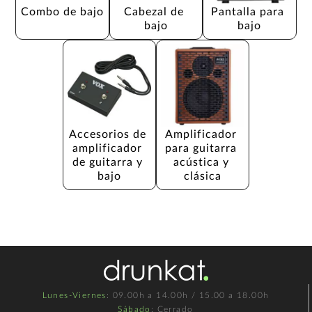
Combo de bajo
Cabezal de 
Pantalla para 
bajo
bajo
Accesorios de 
Amplificador 
amplificador 
para guitarra 
de guitarra y 
acústica y 
bajo
clásica
Lunes-Viernes
: 09.00h a 14.00h / 15.00 a 18.00h
Sábado
: Cerrado