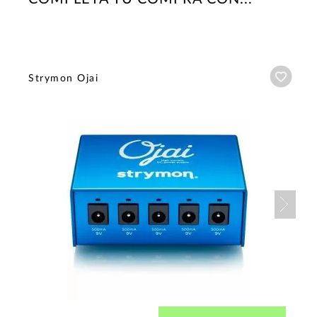
Añadi
Strymon Ojai
Nex