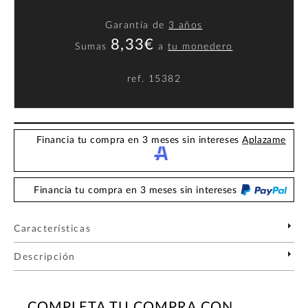
Garantía de
3 años
8,33€
Sumas
a
tu monedero
ref.
15382
Financia tu compra en 3 meses sin intereses
Aplazame
Financia tu compra en 3 meses sin intereses
Características
Descripción
COMPLETA TU COMPRA CON...