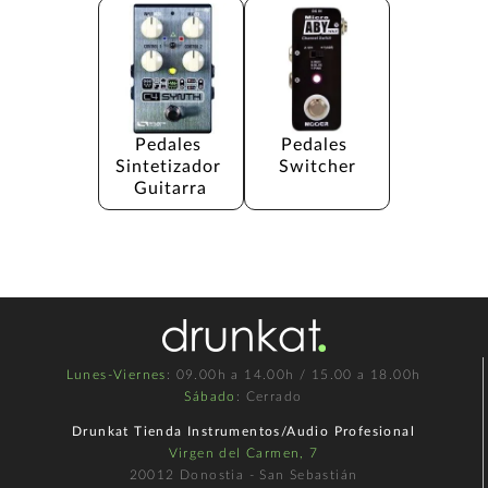
Pedales 
Pedales 
Sintetizador 
Switcher
Guitarra
Lunes-Viernes
: 09.00h a 14.00h / 15.00 a 18.00h
Sábado
: Cerrado
Drunkat Tienda Instrumentos/Audio Profesional
Virgen del Carmen, 7
20012 Donostia - San Sebastián