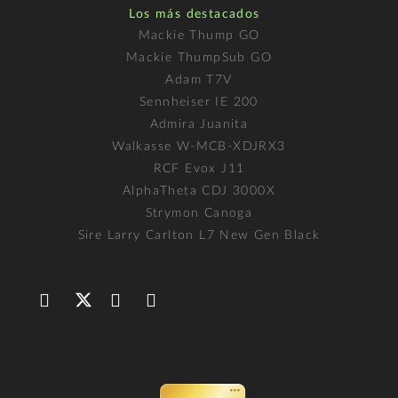
Los más destacados
Mackie Thump GO
Mackie ThumpSub GO
Adam T7V
Sennheiser IE 200
Admira Juanita
Walkasse W-MCB-XDJRX3
RCF Evox J11
AlphaTheta CDJ 3000X
Strymon Canoga
Sire Larry Carlton L7 New Gen Black