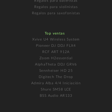
Regalos para bateristas
Regalos para violinistas
Regalos para saxofonistas
Top ventas
Xvive U4 Wireless System
Pioneer DJ DDJ FLX4
RCF ART 912A
Zoom H2essential
AlphaTheta DDJ GRV6
Sennheiser HD 25
Digitech The Drop
Admira Alba 4/4 Iniciación
Shure SM58 LCE
BSS Audio AR133