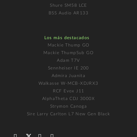
Shure SM58 LCE
BSS Audio AR133
Los más destacados
Mackie Thump GO
Mackie ThumpSub GO
Adam T7V
Sennheiser IE 200
Admira Juanita
Walkasse W-MCB-XDJRX3
RCF Evox J11
AlphaTheta CDJ 3000X
Strymon Canoga
Sire Larry Carlton L7 New Gen Black