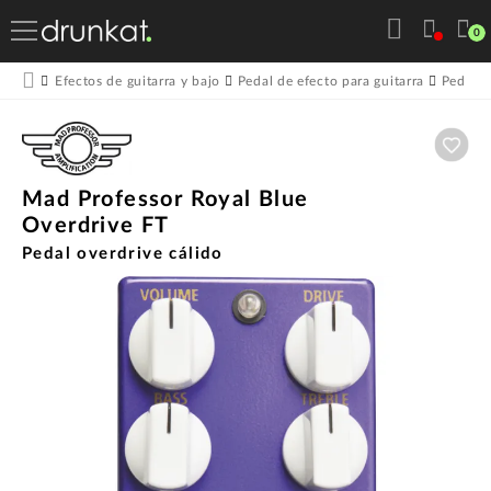
0
Efectos de guitarra y bajo
Pedal de efecto para guitarra
Pedales
Aña
Mad Professor Royal Blue
Overdrive FT
Pedal overdrive cálido