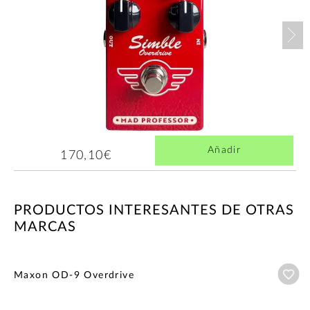
Nex
Añadir
170,10€
PRODUCTOS INTERESANTES DE OTRAS
MARCAS
Añ
Maxon OD-9 Overdrive