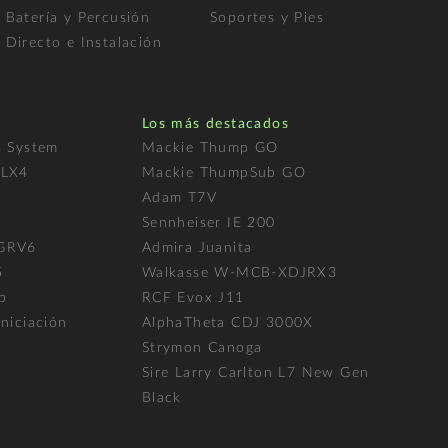
Batería y Percusión
Soportes y Pies
Directo e Instalación
Los más destacados
s System
Mackie Thump GO
FLX4
Mackie ThumpSub GO
Adam T7V
l
Sennheiser IE 200
 GRV6
Admira Juanita
5
Walkasse W-MCB-XDJRX3
p
RCF Evox J11
niciación
AlphaTheta CDJ 3000X
Strymon Canoga
Sire Larry Carlton L7 New Gen
Black