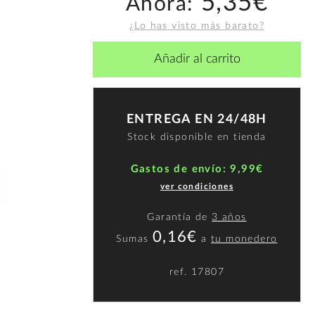
5,35€
Ahora:
¿Lo has visto más barato?
Añadir al carrito
ENTREGA EN 24/48H
Stock disponible en tienda
Gastos de envío: 9,99€
ver condiciones
Garantía de
3 años
0,16€
Sumas
a
tu monedero
ref.
17807