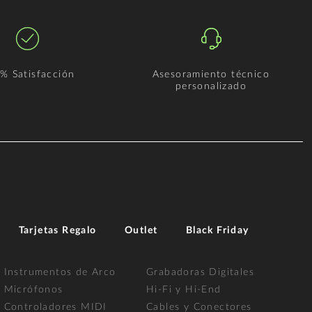
% Satisfacción
Asesoramiento técnico
personalizado
Tarjetas Regalo
Outlet
Black Friday
Instrumentos de Arco
Grabadoras Digitales
Micrófonos
Hi-Fi y Hi-End
Controladores MIDI
Cables y Conectores