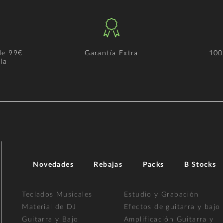
de 99€
Garantía Extra
100
la
Novedades
Rebajas
Packs
B Stocks
Teclados Musicales
Estudio y Grabación
Material de DJ
Efectos de guitarra y bajo
Guitarra y Bajo
Amplificación Guitarra y