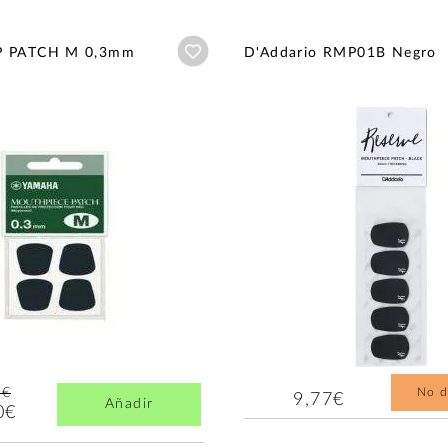
Añadir a wishlist
P PATCH M 0,3mm
D'Addario RMP01B Negro
4€
No d
9,77€
Añadir
0€