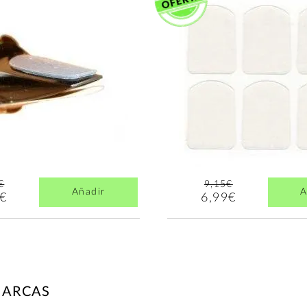
€
9,15€
Añadir
A
0€
6,99€
MARCAS