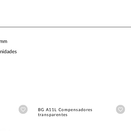
4 mm
unidades
Añadir a wishlist
Aña
BG A11L Compensadores
transparentes