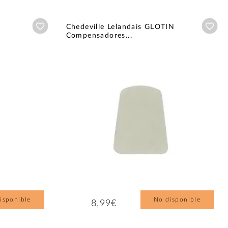
Añadir a wishlist
Aña
Chedeville Lelandais GLOTIN
Compensadores...
isponible
No disponible
8,99€