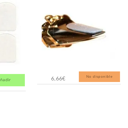
No disponible
6,66€
ñadir