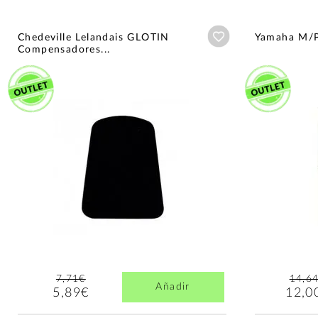
Añadir a wishlist
Chedeville Lelandais GLOTIN
Yamaha M/
Compensadores...
7,71€
14,6
Añadir
5,89€
12,0