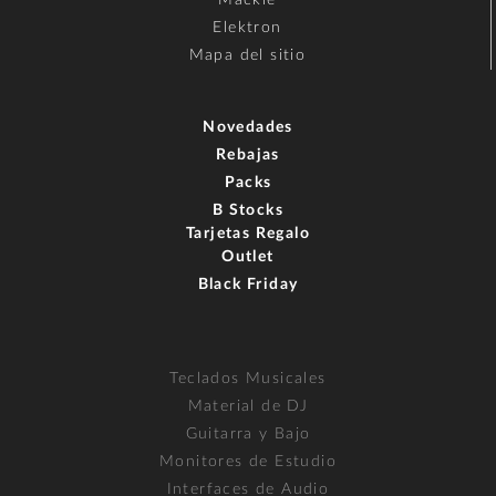
Mackie
Elektron
Mapa del sitio
Novedades
Rebajas
Packs
B Stocks
Tarjetas Regalo
Outlet
Black Friday
Teclados Musicales
Material de DJ
Guitarra y Bajo
Monitores de Estudio
Interfaces de Audio