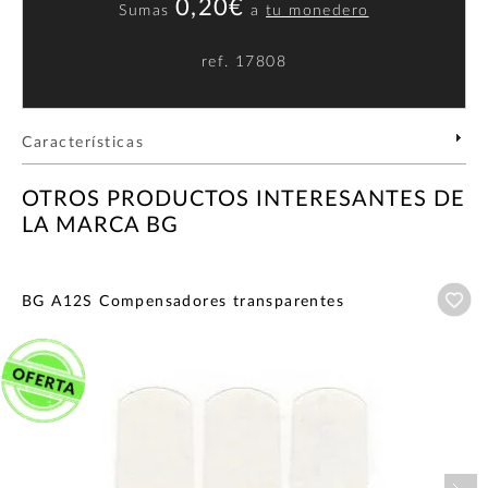
0,20€
Sumas
a
tu monedero
ref.
17808
Características
OTROS PRODUCTOS INTERESANTES DE
LA MARCA BG
Añ
BG A12S Compensadores transparentes
Nex