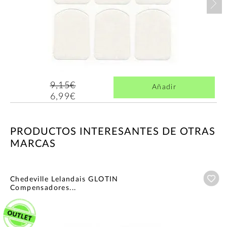
9,15€
Añadir
6,99€
PRODUCTOS INTERESANTES DE OTRAS
MARCAS
Añ
Chedeville Lelandais GLOTIN
Compensadores...