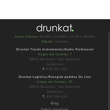
Lunes-Viernes
: 09.00h a 14.00h / 15.00 a 18.00h
Sábado
: Cerrado
Drunkat Tienda Instrumentos/Audio Profesional
Virgen del Carmen, 7
20012 Donostia - San Sebastián
Guipúzcoa
T.
943 324 618
Drunkat Logística/Recogida pedidos On Line
Virgen del Carmen, 39
20012 Donostia - San Sebastián
Guipúzcoa
T.
943 324 618
Blog
Sobre nosotros