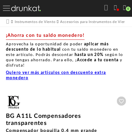
0
Instrumentos de Viento
Accesorios para Instrumentos de Viento
¡Ahorra con tu saldo monedero!
Aprovecha la oportunidad de poder
aplicar más
descuento de lo habitual
con tu saldo monedero en
este artículo. Podrás descontar
hasta un
20%
según lo
que tengas ahorrado. Para ello, ¡
Accede a tu cuenta
y
disfruta!
Quiero ver más artículos con descuento extra
monedero
Aña
BG A11L Compensadores
transparentes
Compensador boquilla 0.4 mm grande