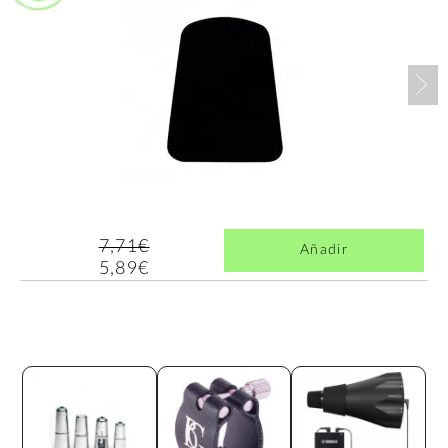
Nex
7,71€
Añadir
5,89€