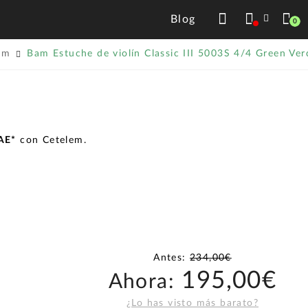
Blog
0
am
Bam Estuche de violín Classic III 5003S 4/4 Green Ver
TAE*
con Cetelem.
Antes:
234,00€
195,00€
Ahora:
¿Lo has visto más barato?