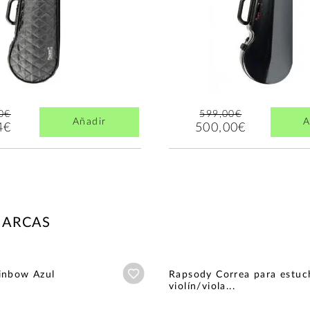
0€
599,00€
Añadir
A
4€
500,00€
MARCAS
Añadir a wishlist
inbow Azul
Rapsody Correa para estuc
violín/viola...