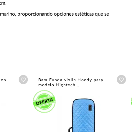
cm.
l marino, proporcionando opciones estéticas que se
Añadir a wishlist
Aña
bon
Bam Funda violín Hoody para
modelo Hightech...