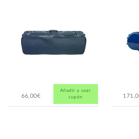
Añadir y usar
66,00€
171,
cupón