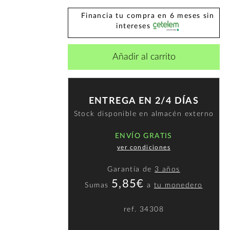
Financia tu compra en 6 meses sin
intereses
Añadir al carrito
ENTREGA EN 2/4 DÍAS
Stock disponible en almacén externo
ENVÍO GRATIS
ver condiciones
Garantía de
3 años
5,85€
Sumas
a
tu monedero
ref.
34308