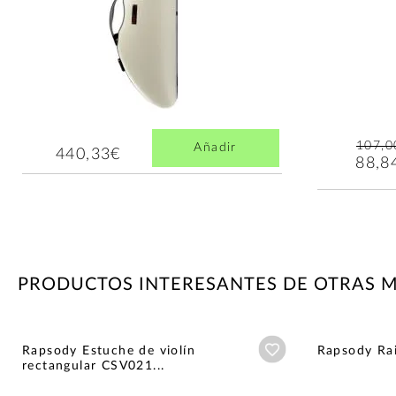
107,0
Añadir
440,33€
88,8
PRODUCTOS INTERESANTES DE OTRAS 
Añadir a wishlist
Rapsody Estuche de violín
Rapsody Ra
rectangular CSV021...