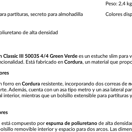
Peso: 2,4 k
para partituras, secreto para almohadilla
Colores disp
oliuretano de alta densidad
n Classic III 5003S 4/4 Green Verde
es un estuche slim para v
uncionalidad. Está fabricado en
Cordura
, un material que propo
iores
n forro en
Cordura
resistente, incorporando dos correas de
n
orte. Además, cuenta con un asa tipo metro y un asa lateral pa
al interior, mientras que un bolsillo extensible para partituras
ores
he está compuesto por
espuma de poliuretano
de alta densida
olsillo removible interior y espacio para dos arcos. Las dimen