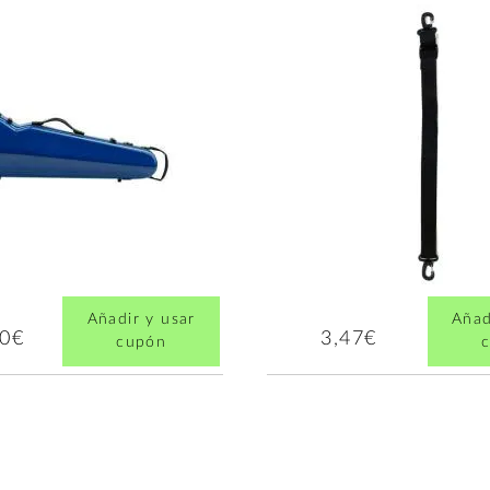
Añadir y usar
Añad
00€
3,47€
cupón