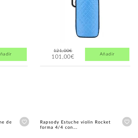
121,00€
ñadir
Añadir
101,00€
Añadir a wishlist
Aña
he de
Rapsody Estuche violín Rocket
forma 4/4 con...