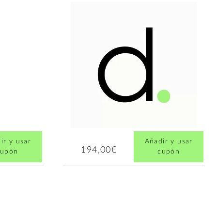
ir y usar
Añadir y usar
194,00€
cupón
cupón