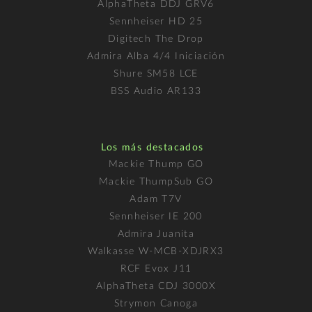
AlphaTheta DDJ GRV6
Sennheiser HD 25
Digitech The Drop
Admira Alba 4/4 Iniciación
Shure SM58 LCE
BSS Audio AR133
Los más destacados
Mackie Thump GO
Mackie ThumpSub GO
Adam T7V
Sennheiser IE 200
Admira Juanita
Walkasse W-MCB-XDJRX3
RCF Evox J11
AlphaTheta CDJ 3000X
Strymon Canoga