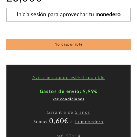
Inicia sesión para aprovechar tu
monedero
No disponible
Avísame cuando esté disponible
Gastos de envío: 9,99€
ver condiciones
Garantía de
3 años
0,60€
Sumas
a
tu monedero
ref.
32114