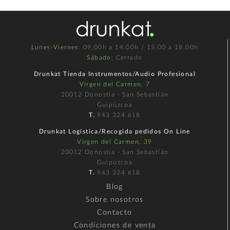
Lunes-Viernes
: 09.00h a 14.00h / 15.00 a 18.00h
Sábado
: Cerrado
Drunkat Tienda Instrumentos/Audio Profesional
Virgen del Carmen, 7
20012 Donostia - San Sebastián
Guipúzcoa
T.
943 324 618
Drunkat Logística/Recogida pedidos On Line
Virgen del Carmen, 39
20012 Donostia - San Sebastián
Guipúzcoa
T.
943 324 618
Blog
Sobre nosotros
Contacto
Condiciones de venta