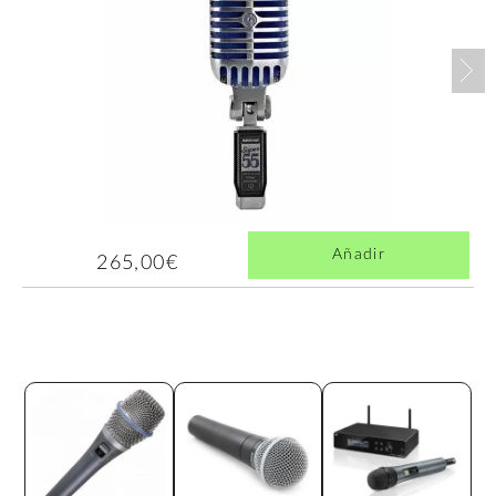
Nex
Añadir
265,00€