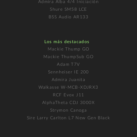
Admira Alba 4/4 Iniciación
Shure SM58 LCE
BSS Audio AR133
Los más destacados
Mackie Thump GO
Mackie ThumpSub GO
Adam T7V
Sennheiser IE 200
Admira Juanita
Walkasse W-MCB-XDJRX3
RCF Evox J11
AlphaTheta CDJ 3000X
Strymon Canoga
Sire Larry Carlton L7 New Gen Black