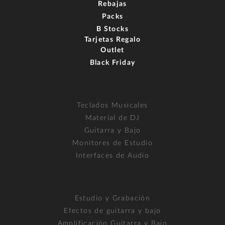
Rebajas
Packs
B Stocks
Tarjetas Regalo
Outlet
Black Friday
Teclados Musicales
Material de DJ
Guitarra y Bajo
Monitores de Estudio
Interfaces de Audio
Estudio y Grabación
Efectos de guitarra y bajo
Amplificación Guitarra y Bajo