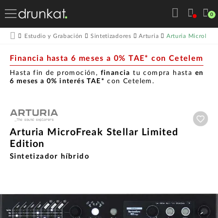
0
Arturia MicroFreak
Estudio y Grabación
Sintetizadores
Arturia
Financia hasta 6 meses a 0% TAE* con Cetelem
Hasta fin de promoción,
financia
tu compra hasta
en
6 meses a 0% interés TAE*
con Cetelem.
Aña
Arturia MicroFreak Stellar Limited
Edition
Sintetizador híbrido