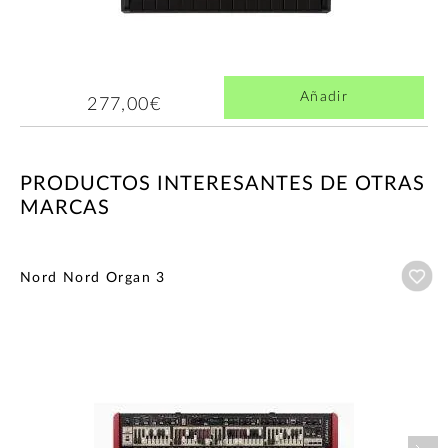
Añadir
277,00€
PRODUCTOS INTERESANTES DE OTRAS
MARCAS
Añ
Nord Nord Organ 3
Nex