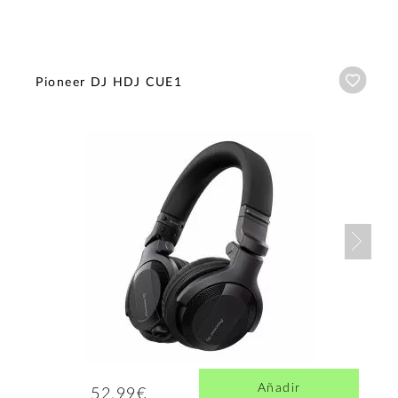
Añadi
Pioneer DJ HDJ CUE1
Nex
Añadir
52,99€