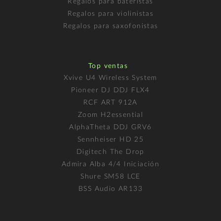
Regalos para bateristas
Regalos para violinistas
Regalos para saxofonistas
Top ventas
Xvive U4 Wireless System
Pioneer DJ DDJ FLX4
RCF ART 912A
Zoom H2essential
AlphaTheta DDJ GRV6
Sennheiser HD 25
Digitech The Drop
Admira Alba 4/4 Iniciación
Shure SM58 LCE
BSS Audio AR133