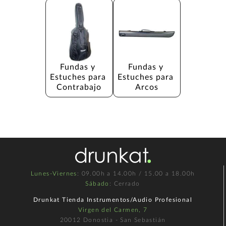
Fundas y 
Fundas y 
Estuches para 
Estuches para 
Contrabajo
Arcos
Lunes-Viernes
: 09.00h a 14.00h / 15.00 a 18.00h
Sábado
: Cerrado
Drunkat Tienda Instrumentos/Audio Profesional
Virgen del Carmen, 7
20012 Donostia - San Sebastián