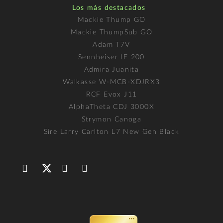
Los más destacados
Mackie Thump GO
Mackie ThumpSub GO
Adam T7V
Sennheiser IE 200
Admira Juanita
Walkasse W-MCB-XDJRX3
RCF Evox J11
AlphaTheta CDJ 3000X
Strymon Canoga
Sire Larry Carlton L7 New Gen Black