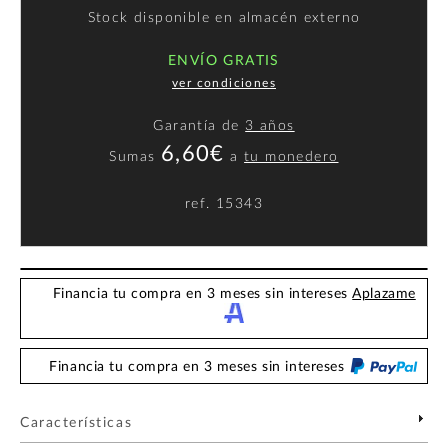
Stock disponible en almacén externo
ENVÍO GRATIS
ver condiciones
Garantía de
3 años
6,60€
Sumas
a
tu monedero
ref.
15343
Financia tu compra en 3 meses sin intereses
Aplazame
Financia tu compra en 3 meses sin intereses
Características