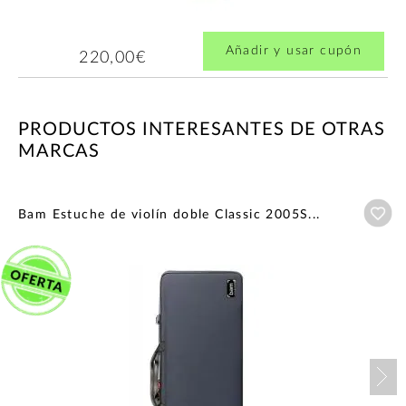
Añadir y usar cupón
220,00€
PRODUCTOS INTERESANTES DE OTRAS
MARCAS
Añ
Bam Estuche de violín doble Classic 2005S...
Nex