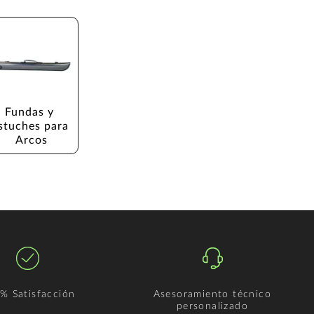
Fundas y 
stuches para 
Arcos
% Satisfacción
Asesoramiento técnico
personalizado