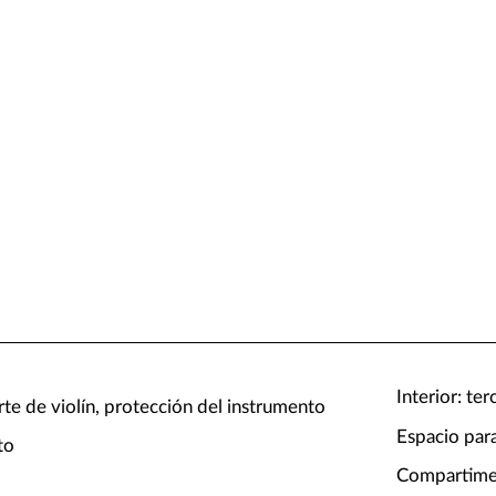
Interior: te
rte de violín, protección del instrumento
Espacio para
to
Compartimen