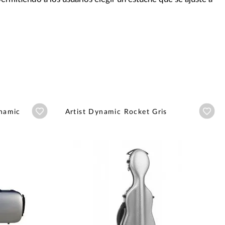
Añadir a wishlist
Aña
ynamic
Artist Dynamic Rocket Gris