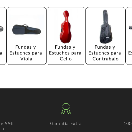
Fundas y 
Fundas y 
Fundas y 
a 
Estuches para 
Estuches para 
Estuches para 
E
Viola
Cello
Contrabajo
de 99€
Garantía Extra
100
la