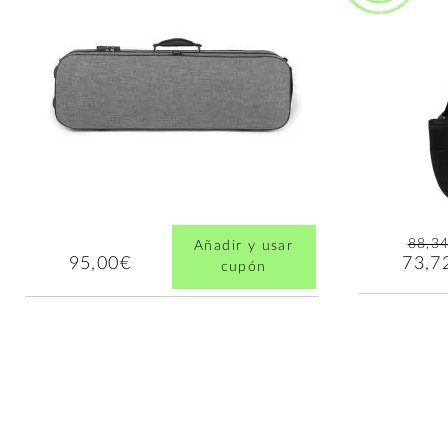
88,3
Añadir y usar
73,7
95,00€
cupón