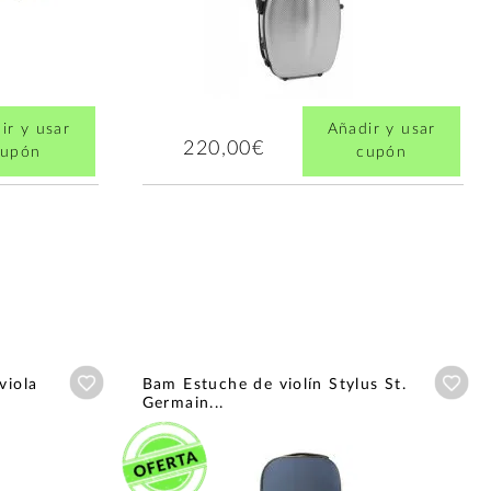
ir y usar
Añadir y usar
220,00€
cupón
cupón
Añadir a wishlist
Aña
viola
Bam Estuche de violín Stylus St.
Germain...