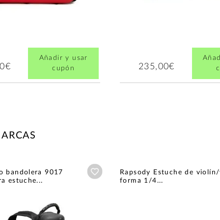
Añadir y usar
Añad
00€
235,00€
cupón
MARCAS
Añadir a wishlist
o bandolera 9017
Rapsody Estuche de violín/
a estuche...
forma 1/4...