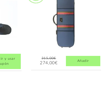
315,00€
ir y usar
Añadir
274,00€
cupón