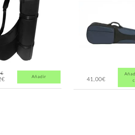
4€
Añad
Añadir
2€
41,00€