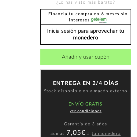
¿Lo has visto más barato?
Financia tu compra en 6 meses sin
intereses
Inicia sesión para aprovechar tu
monedero
Añadir y usar cupón
ENTREGA EN 2/4 DÍAS
Stock disponible en almacén externo
ENVÍO GRATIS
ver condiciones
Garantía de
3 años
7,05€
Sumas
a
tu monedero