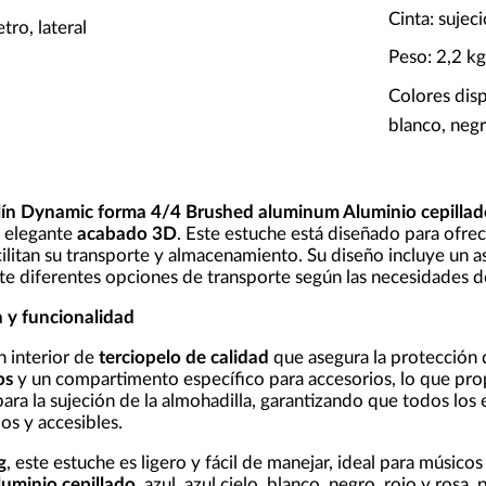
Cinta: sujec
tro, lateral
Peso: 2,2 k
Colores disp
blanco, negr
olín Dynamic forma 4/4 Brushed aluminum Aluminio cepillad
 elegante
acabado 3D
. Este estuche está diseñado para ofre
cilitan su transporte y almacenamiento. Su diseño incluye un as
te diferentes opciones de transporte según las necesidades de
 y funcionalidad
n interior de
terciopelo de calidad
que asegura la protección 
os
y un compartimento específico para accesorios, lo que prop
ara la sujeción de la almohadilla, garantizando que todos los 
os y accesibles.
g
, este estuche es ligero y fácil de manejar, ideal para músico
luminio cepillado
, azul, azul cielo, blanco, negro, rojo y rosa