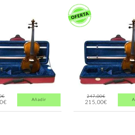
0€
247,00€
Añadir
A
00€
215,00€