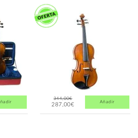
344,00€
ñadir
Añadir
287,00€