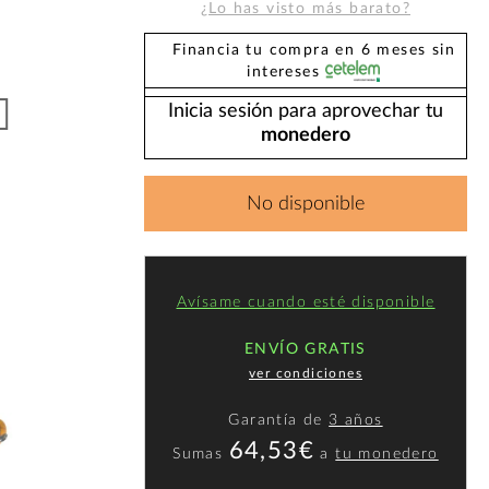
¿Lo has visto más barato?
Financia tu compra en 6 meses sin
intereses
Inicia sesión para aprovechar tu
monedero
No disponible
Avísame cuando esté disponible
ENVÍO GRATIS
ver condiciones
Garantía de
3 años
64,53€
Sumas
a
tu monedero