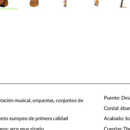
Puente: Des
etación musical, orquestas, conjuntos de
Cordal: éba
abeto europeo de primera calidad
Acabado: bar
aros: arce muy rizado
Cuerdas: T