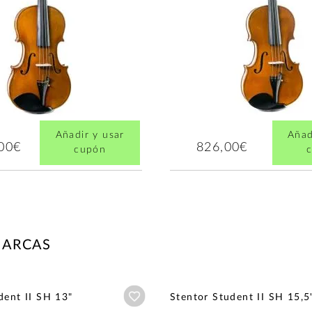
Añadir y usar
Añad
,00€
826,00€
cupón
MARCAS
Añadir a wishlist
dent II SH 13"
Stentor Student II SH 15,5