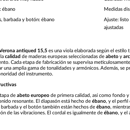
: ébano
Medidas disp
as, barbada y botón: ébano
Ajuste: listo
ajustadas
Verona antiqued 15,5
es una viola elaborada según el estilo tr
 la
calidad
de maderas europeas seleccionadas de
abeto
y
ar
nto. Cada etapa de fabricación se supervisa meticulosamente,
r una amplia gama de tonalidades y armónicos. Además, se pr
onoridad del instrumento.
ructivas
 tapa de
abeto europeo
de primera calidad, así como fondo y
 sonido resonante. El diapasón está hecho de
ébano
, y el perf
 el barbada y el botón también están hechos de
ébano
, mientra
ión de las vibraciones. El cordal es igualmente de
ébano
, y e