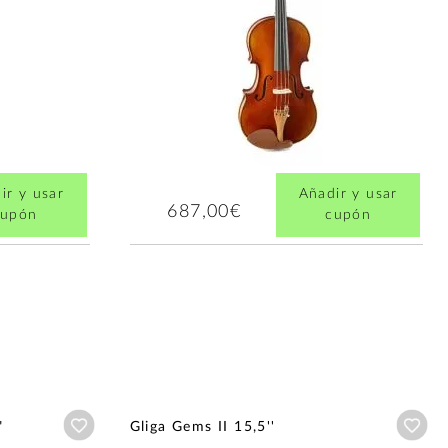
ir y usar
Añadir y usar
687,00€
cupón
cupón
Añadir a wishlist
Aña
"
Gliga Gems II 15,5''