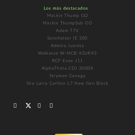
Los más destacados
Mackie Thump GO
Mackie ThumpSub GO
Adam T7V
Sennheiser IE 200
Admira Juanita
Walkasse W-MCB-XDJRX3
RCF Evox J11
AlphaTheta CDJ 3000X
Strymon Canoga
Sire Larry Carlton L7 New Gen Black