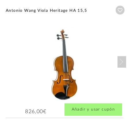
Añ
Antonio Wang Viola Heritage HA 15,5
Nex
Añadir y usar cupón
826,00€