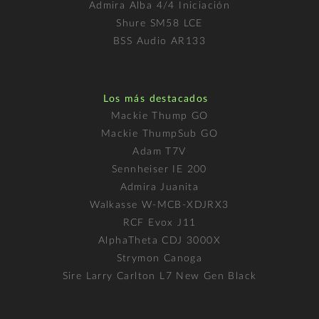
Admira Alba 4/4 Iniciación
Shure SM58 LCE
BSS Audio AR133
Los más destacados
Mackie Thump GO
Mackie ThumpSub GO
Adam T7V
Sennheiser IE 200
Admira Juanita
Walkasse W-MCB-XDJRX3
RCF Evox J11
AlphaTheta CDJ 3000X
Strymon Canoga
Sire Larry Carlton L7 New Gen Black