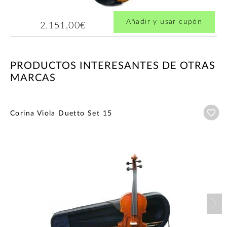
Añadir y usar cupón
2.151,00€
PRODUCTOS INTERESANTES DE OTRAS
MARCAS
Añ
Corina Viola Duetto Set 15
Nex