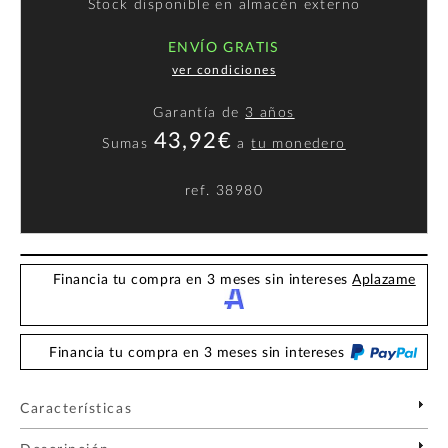
Stock disponible en almacén externo
ENVÍO GRATIS
ver condiciones
Garantía de
3 años
43,92€
Sumas
a
tu monedero
ref.
38980
Financia tu compra en 3 meses sin intereses
Aplazame
Financia tu compra en 3 meses sin intereses
Características