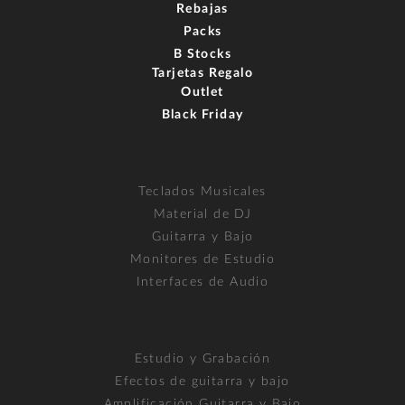
Rebajas
Packs
B Stocks
Tarjetas Regalo
Outlet
Black Friday
Teclados Musicales
Material de DJ
Guitarra y Bajo
Monitores de Estudio
Interfaces de Audio
Estudio y Grabación
Efectos de guitarra y bajo
Amplificación Guitarra y Bajo