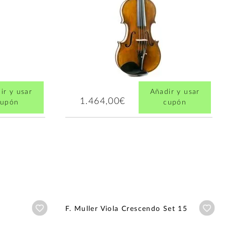
ir y usar
Añadir y usar
1.464,00€
cupón
cupón
Añadir a wishlist
Aña
F. Muller Viola Crescendo Set 15