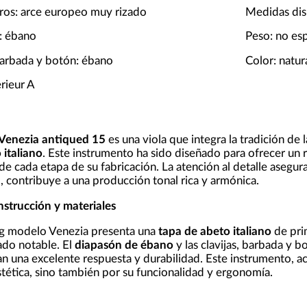
aros: arce europeo muy rizado
Medidas disp
: ébano
Peso: no es
 barbada y botón: ébano
Color: natur
rieur A
Venezia antiqued 15
es una viola que integra la tradición de 
 italiano
. Este instrumento ha sido diseñado para ofrecer un
de cada etapa de su fabricación. La atención al detalle asegu
contribuye a una producción tonal rica y armónica.
nstrucción y materiales
g modelo Venezia presenta una
tapa de abeto italiano
de pri
do notable. El
diapasón de ébano
y las clavijas, barbada y 
zan una excelente respuesta y durabilidad. Este instrumento, 
stética, sino también por su funcionalidad y ergonomía.