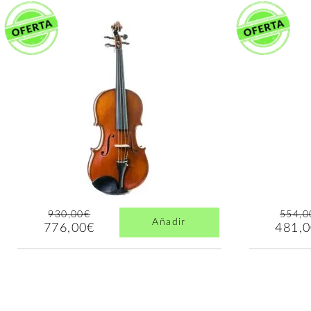
930,00€
554,0
Añadir
776,00€
481,