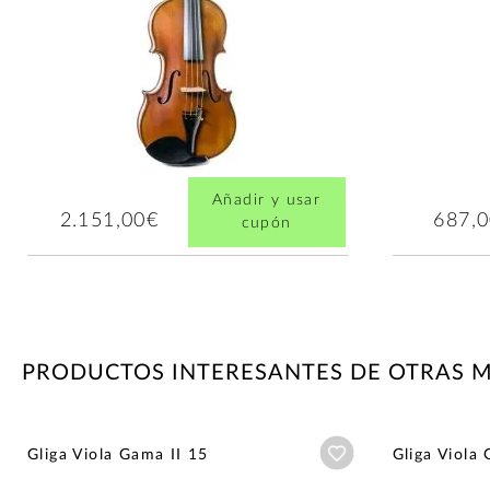
Añadir y usar
2.151,00€
687,
cupón
PRODUCTOS INTERESANTES DE OTRAS 
Añadir a wishlist
Gliga Viola Gama II 15
Gliga Viola