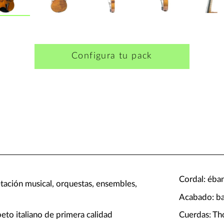
Configura tu pack
Cordal: éba
etación musical, orquestas, ensembles,
Acabado: bar
beto italiano de primera calidad
Cuerdas: T