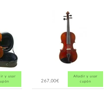
ir y usar
Añadir y usar
267,00€
cupón
cupón