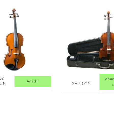
0€
Añad
Añadir
00€
267,00€