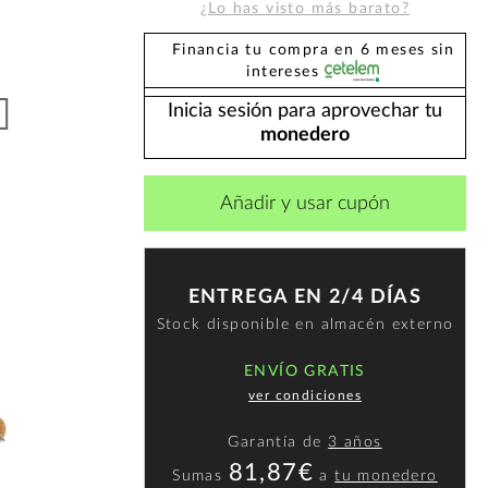
¿Lo has visto más barato?
Financia tu compra en 6 meses sin
intereses
Inicia sesión para aprovechar tu
monedero
Añadir y usar cupón
ENTREGA EN 2/4 DÍAS
Stock disponible en almacén externo
ENVÍO GRATIS
ver condiciones
Garantía de
3 años
81,87€
Sumas
a
tu monedero