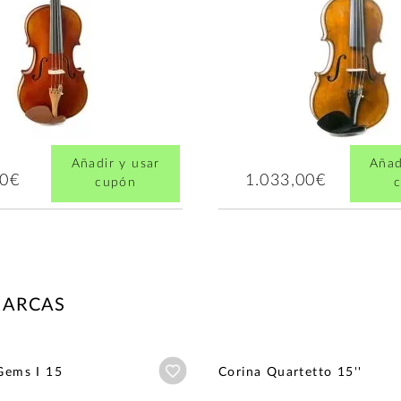
Añadir y usar
Añad
00€
1.033,00€
cupón
MARCAS
Añadir a wishlist
 Gems I 15
Corina Quartetto 15''