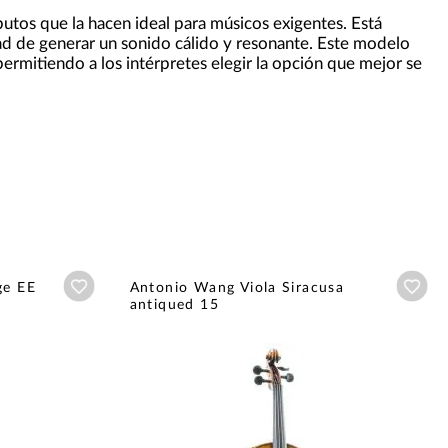
butos que la hacen ideal para músicos exigentes. Está
dad de generar un sonido cálido y resonante. Este modelo
 permitiendo a los intérpretes elegir la opción que mejor se
Añadir a wishlist
Aña
ge EE
Antonio Wang Viola Siracusa
antiqued 15