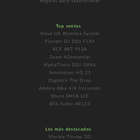
Regalos para saxofonistas
Top ventas
Xvive U4 Wireless System
Pioneer DJ DDJ FLX4
RCF ART 912A
Zoom H2essential
AlphaTheta DDJ GRV6
Sennheiser HD 25
Digitech The Drop
Admira Alba 4/4 Iniciación
Shure SM58 LCE
BSS Audio AR133
Los más destacados
Mackie Thump GO