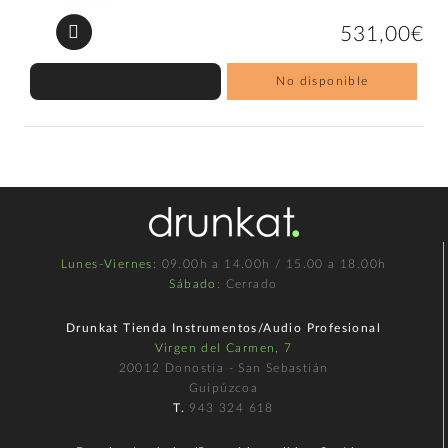
531,00€
No disponible
Lunes-Viernes
: 09.00h a 14.00h / 15.00 a 18.00h
Sábado
: Cerrado
Drunkat Tienda Instrumentos/Audio Profesional
Virgen del Carmen, 7
20012 Donostia - San Sebastián
Guipúzcoa
T.
943 324 618