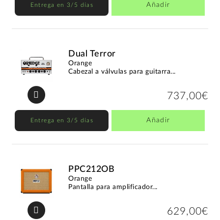
Añadir
Entrega en 3/5 días
Dual Terror
Orange
Cabezal a válvulas para guitarra...
737,00€
Añadir
Entrega en 3/5 días
PPC212OB
Orange
Pantalla para amplificador...
629,00€