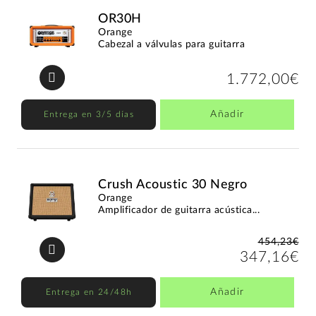
OR30H
Orange
Cabezal a válvulas para guitarra
1.772,00€
Añadir
Entrega en 3/5 días
Crush Acoustic 30 Negro
Orange
Amplificador de guitarra acústica...
454,23€
347,16€
Añadir
Entrega en 24/48h