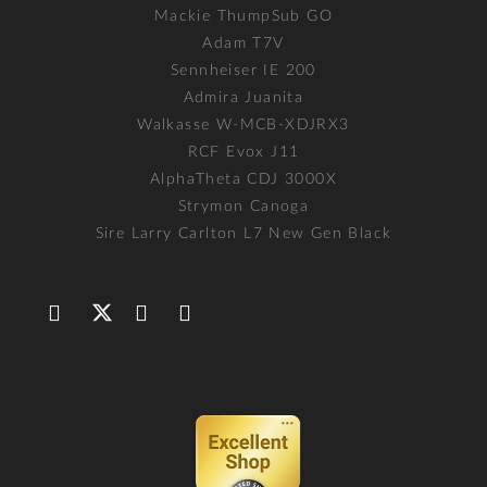
Mackie ThumpSub GO
Adam T7V
Sennheiser IE 200
Admira Juanita
Walkasse W-MCB-XDJRX3
RCF Evox J11
AlphaTheta CDJ 3000X
Strymon Canoga
Sire Larry Carlton L7 New Gen Black