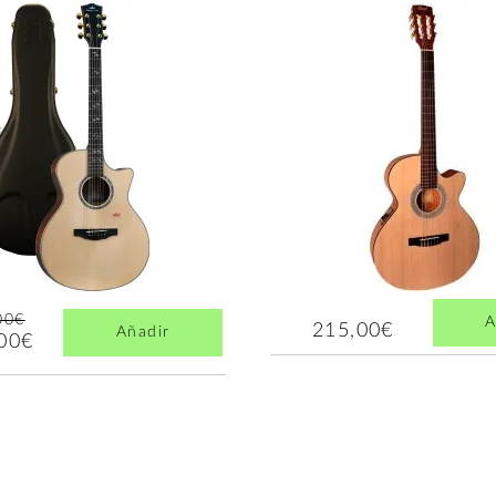
00€
A
215,00€
Añadir
,00€