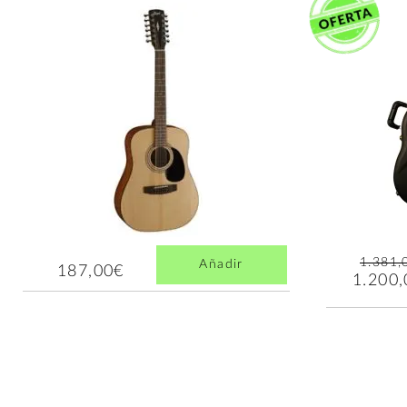
1.381,
Añadir
187,00€
1.200