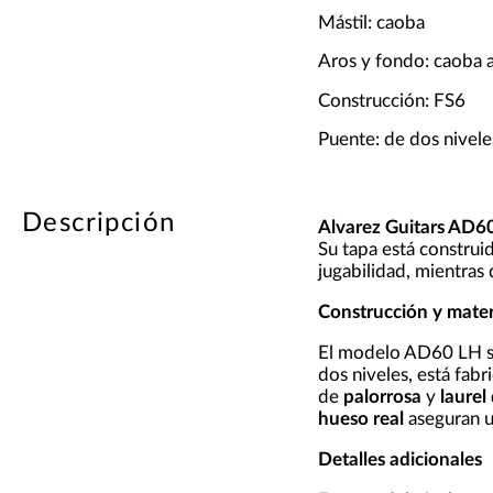
Mástil: caoba
Aros y fondo: caoba a
Construcción: FS6
Puente: de dos niveles
Descripción
Alvarez Guitars AD6
Su tapa está construi
jugabilidad, mientras
Construcción y mater
El modelo AD60 LH se
dos niveles, está fab
de
palorrosa
y
laurel
hueso real
aseguran un
Detalles adicionales