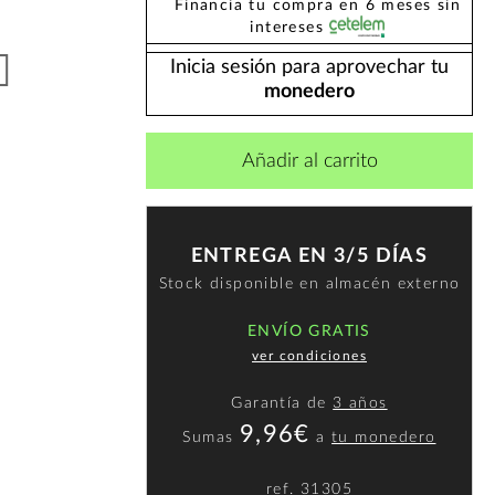
Financia tu compra en 6 meses sin
intereses
Inicia sesión para aprovechar tu
monedero
Añadir al carrito
ENTREGA EN 3/5 DÍAS
Stock disponible en almacén externo
ENVÍO GRATIS
ver condiciones
Garantía de
3 años
9,96€
Sumas
a
tu monedero
ref.
31305