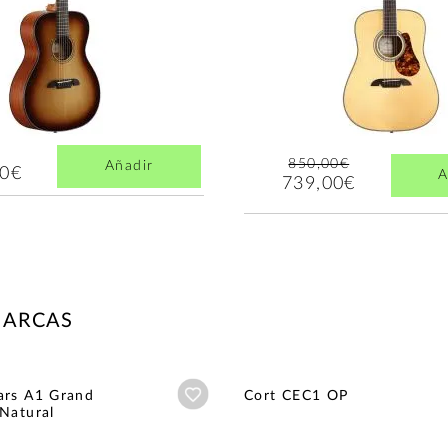
850,00€
Añadir
00€
A
739,00€
MARCAS
Añadir a wishlist
ars A1 Grand
Cort CEC1 OP
Natural