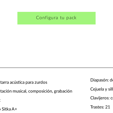
Configura tu pack
Diapasón: de
tarra acústica para zurdos
Cejuela y sil
etación musical, composición, grabación
Clavijeros:
t
Trastes: 21
 Sitka A+