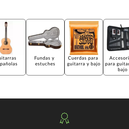
itarras 
Fundas y 
Cuerdas para 
Accesori
spañolas
estuches
guitarra y bajo
para guita
bajo