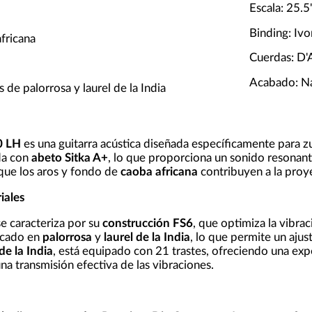
Escala: 25.5
Binding: Iv
fricana
Cuerdas: D
Acabado: Na
 de palorrosa y laurel de la India
0 LH
es una guitarra acústica diseñada específicamente para 
da con
abeto Sitka A+
, lo que proporciona un sonido resonant
 que los aros y fondo de
caoba africana
contribuyen a la proye
iales
 caracteriza por su
construcción FS6
, que optimiza la vibra
ricado en
palorrosa
y
laurel de la India
, lo que permite un ajus
 de la India
, está equipado con 21 trastes, ofreciendo una expe
a transmisión efectiva de las vibraciones.