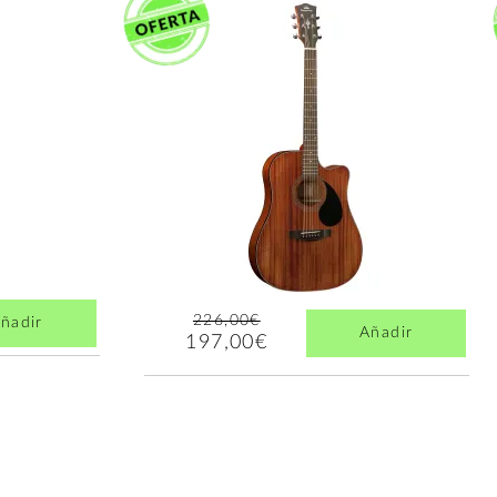
226,00€
ñadir
Añadir
197,00€