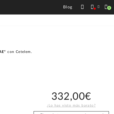
Blog
0
TAE*
con Cetelem.
332,00€
¿Lo has visto más barato?