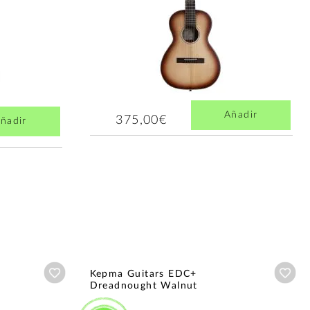
Añadir
375,00€
ñadir
Añadir a wishlist
Aña
Kepma Guitars EDC+
Dreadnought Walnut