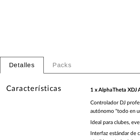
Detalles
Packs
Características
1 x AlphaTheta XDJ 
Controlador DJ profes
autónomo "todo en un
Ideal para clubes, ev
Interfaz estándar de 