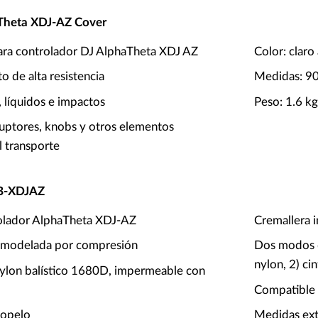
Theta XDJ-AZ Cover
ara controlador DJ AlphaTheta XDJ AZ
Color: clar
o de alta resistencia
Medidas: 90
 líquidos e impactos
Peso: 1.6 k
ruptores, knobs y otros elementos
l transporte
B-XDJAZ
rolador AlphaTheta XDJ-AZ
Cremallera i
A modelada por compresión
Dos modos d
nylon, 2) c
 nylon balístico 1680D, impermeable con
Compatible 
iopelo
Medidas ex