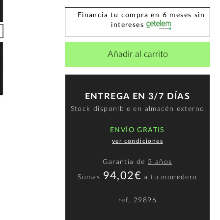
Financia tu compra en 6 meses sin
intereses
Añadir al carrito
ENTREGA EN 3/7 DÍAS
Stock disponible en almacén externo
ENVÍO GRATIS
ver condiciones
Garantía de
3 años
94,02€
Sumas
a
tu monedero
ref.
29896