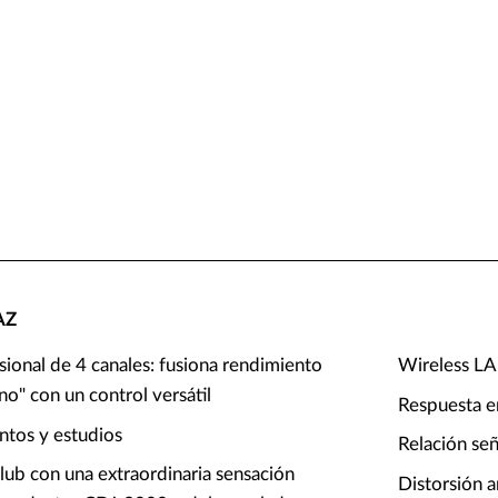
AZ
ional de 4 canales: fusiona rendimiento
Wireless LA
o" con un control versátil
Respuesta e
entos y estudios
Relación se
club con una extraordinaria sensación
Distorsión 