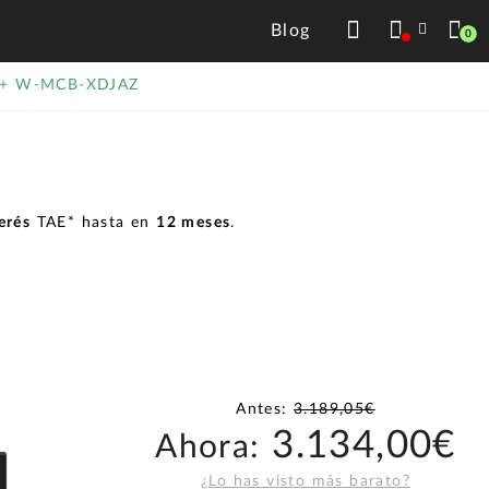
Blog
0
r + W-MCB-XDJAZ
erés
TAE* hasta en
12 meses
.
Antes:
3.189,05€
3.134,00€
Ahora:
¿Lo has visto más barato?