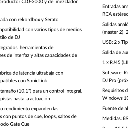
reproductor CDJ-3000 y del mezclador
Entradas an
RCA estéreo
rada con rekordbox y Serato
Salidas anal
patibilidad con varios tipos de medios
(master 2), 
tilo de DJ
USB: 2 x Ti
tegrados, herramientas de
Salida de au
nes de interfaz y altas capacidades de
1 x RJ45 (L
Software: 
brica de latencia ultrabaja con
DJ Pro (pró
patibles con SonicLink
Requisitos 
n tamaño (10.1") para un control integral,
Windows 10
pistas hasta la actuación
Fuente de al
to rendimiento expanden las
as con puntos de cue, loops, saltos de
Medidas: 8
modo Gate Cue