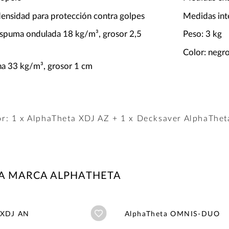
nsidad para protección contra golpes
Medidas in
 espuma ondulada 18 kg/m³, grosor 2,5
Peso: 3 kg
Color: negr
a 33 kg/m³, grosor 1 cm
r: 1 x AlphaTheta XDJ AZ + 1 x Decksaver AlphaTh
LA MARCA ALPHATHETA
Añadir a wishlist
 XDJ AN
AlphaTheta OMNIS-DUO