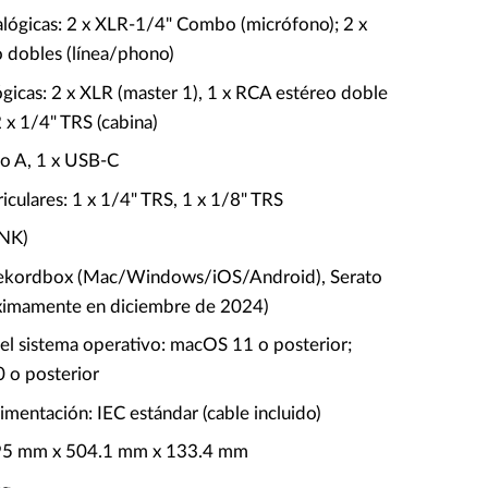
alógicas: 2 x XLR-1/4" Combo (micrófono); 2 x
 dobles (línea/phono)
ógicas: 2 x XLR (master 1), 1 x RCA estéreo doble
2 x 1/4" TRS (cabina)
po A, 1 x USB-C
riculares: 1 x 1/4" TRS, 1 x 1/8" TRS
INK)
Rekordbox (Mac/Windows/iOS/Android), Serato
ximamente en diciembre de 2024)
del sistema operativo: macOS 11 o posterior;
 o posterior
imentación: IEC estándar (cable incluido)
95 mm x 504.1 mm x 133.4 mm