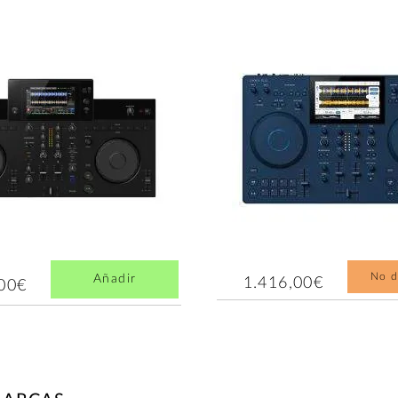
No d
Añadir
1.416,00€
,00€