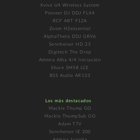
Xvive U4 Wireless System
Pioneer DJ DDJ FLX4
RCF ART 912A
Zoom H2essential
AlphaTheta DDJ GRV6
Sennheiser HD 25
Digitech The Drop
Admira Alba 4/4 Iniciación
Shure SM58 LCE
BSS Audio AR133
Los más destacados
Mackie Thump GO
Mackie ThumpSub GO
Adam T7V
Sennheiser IE 200
Admira Juanita