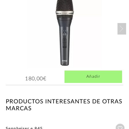
Nex
Añadir
180,00€
PRODUCTOS INTERESANTES DE OTRAS
MARCAS
Añ
Sennheiser e 845