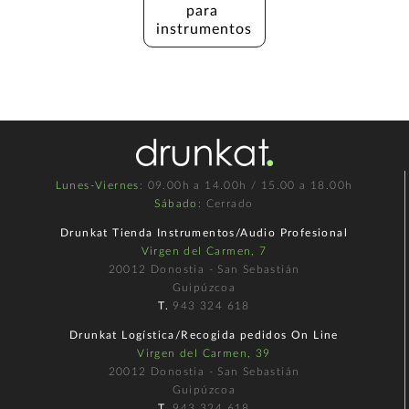
para 
instrumentos
Lunes-Viernes
: 09.00h a 14.00h / 15.00 a 18.00h
Sábado
: Cerrado
Drunkat Tienda Instrumentos/Audio Profesional
Virgen del Carmen, 7
20012 Donostia - San Sebastián
Guipúzcoa
T.
943 324 618
Drunkat Logística/Recogida pedidos On Line
Virgen del Carmen, 39
20012 Donostia - San Sebastián
Guipúzcoa
T.
943 324 618