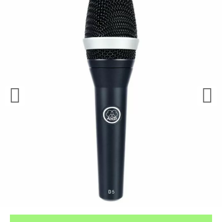
¿Quieres crearte tu propio pack?