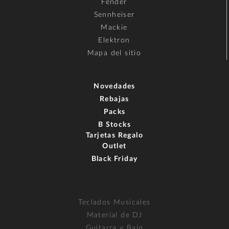
Fender
Sennheiser
Mackie
Elektron
Mapa del sitio
Novedades
Rebajas
Packs
B Stocks
Tarjetas Regalo
Outlet
Black Friday
Teclados Musicales
Material de DJ
Guitarra y Bajo