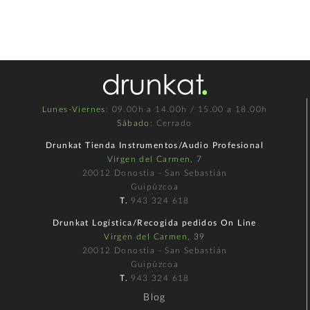
Lunes-Viernes
: 09.00h a 14.00h / 15.00 a 18.00h
Sábado
: Cerrado
Drunkat Tienda Instrumentos/Audio Profesional
Virgen del Carmen, 7
20012 Donostia - San Sebastián
Guipúzcoa
T.
943 324 618
Drunkat Logística/Recogida pedidos On Line
Virgen del Carmen, 39
20012 Donostia - San Sebastián
Guipúzcoa
T.
943 324 618
Blog