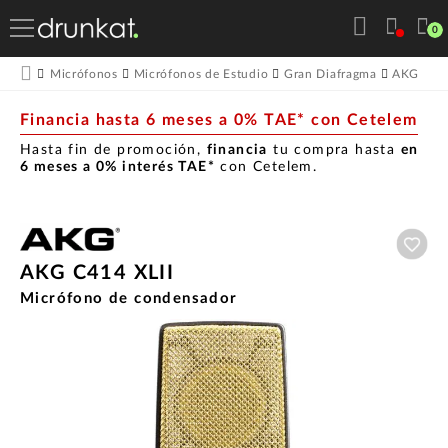
0
AK
Micrófonos
Micrófonos de Estudio
Gran Diafragma
AKG
Financia hasta 6 meses a 0% TAE* con Cetelem
Hasta fin de promoción,
financia
tu compra hasta
en
6 meses a 0% interés TAE*
con Cetelem.
Aña
AKG C414 XLII
Micrófono de condensador