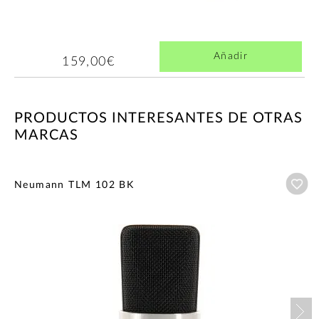
Añadir
159,00€
PRODUCTOS INTERESANTES DE OTRAS
MARCAS
Añ
Neumann TLM 102 BK
Nex