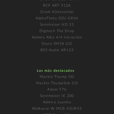
RCF ART 912A
Zoom H2essential
AlphaTheta DDJ GRV6
Sennheiser HD 25
Digitech The Drop
Admira Alba 4/4 Iniciación
Shure SM58 LCE
BSS Audio AR133
Los más destacados
Mackie Thump GO
Mackie ThumpSub GO
Adam T7V
Sennheiser IE 200
Admira Juanita
Walkasse W-MCB-XDJRX3