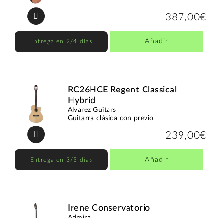
387,00€
Añadir
Entrega en 2/4 días
RC26HCE Regent Classical
Hybrid
Alvarez Guitars
Guitarra clásica con previo
239,00€
Añadir
Entrega en 3/5 días
Irene Conservatorio
Admira