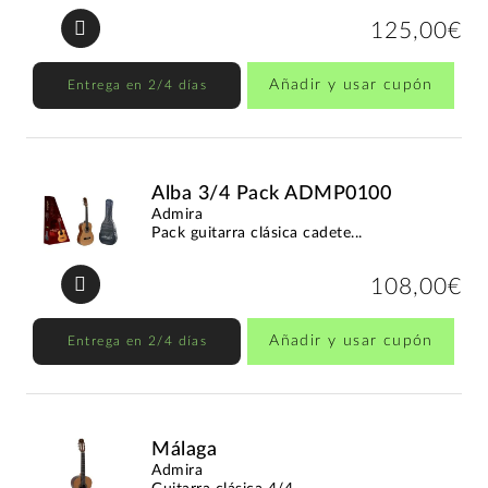
125,00€
Añadir y usar cupón
Entrega en 2/4 días
Alba 3/4 Pack ADMP0100
Admira
Pack guitarra clásica cadete...
108,00€
Añadir y usar cupón
Entrega en 2/4 días
Málaga
Admira