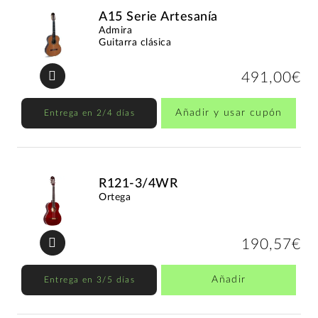
A15 Serie Artesanía
Admira
Guitarra clásica
491,00€
Añadir y usar cupón
Entrega en 2/4 días
R121-3/4WR
Ortega
190,57€
Añadir
Entrega en 3/5 días