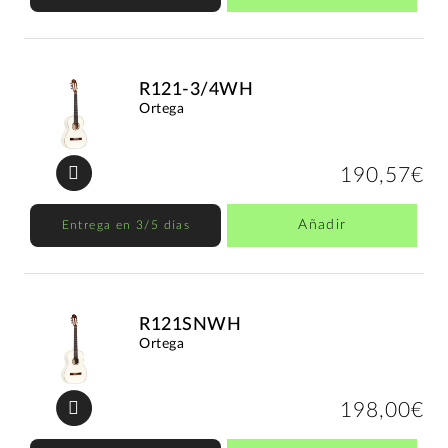
R121-3/4WH
Ortega
190,57€
Añadir
Entrega en 3/5 días
R121SNWH
Ortega
198,00€