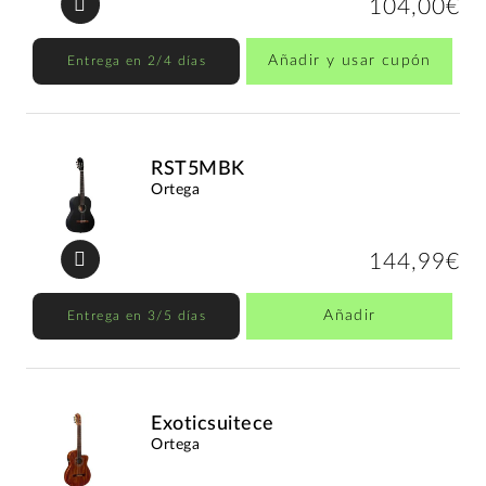
104,00€
Añadir y usar cupón
Entrega en 2/4 días
RST5MBK
Ortega
144,99€
Añadir
Entrega en 3/5 días
Exoticsuitece
Ortega