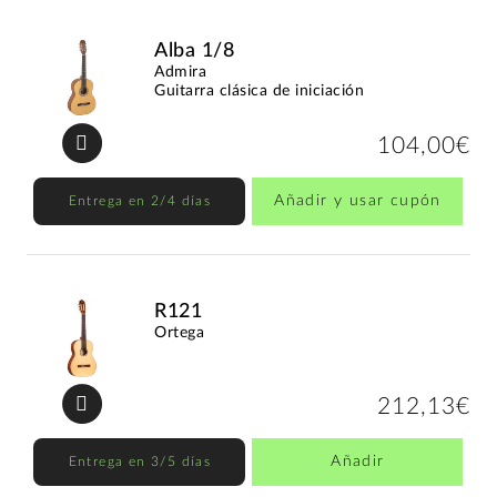
Alba 1/8
Admira
Guitarra clásica de iniciación
104,00€
Añadir y usar cupón
Entrega en 2/4 días
R121
Ortega
212,13€
Añadir
Entrega en 3/5 días