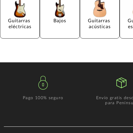
Guitarras 
Bajos
Guitarras 
Gu
eléctricas
acústicas
e
Pago 100% seguro
Envío gratis des
para Penínsu