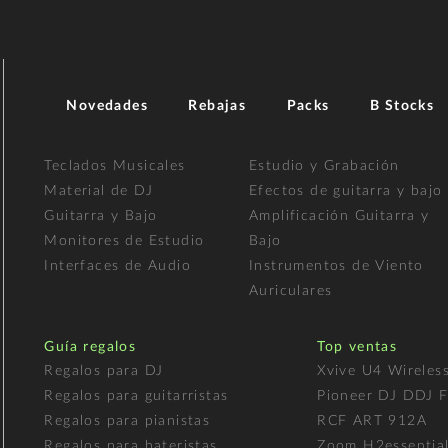
Novedades
Rebajas
Packs
B Stocks
Teclados Musicales
Estudio y Grabación
Material de DJ
Efectos de guitarra y bajo
Guitarra y Bajo
Amplificación Guitarra y
Monitores de Estudio
Bajo
Interfaces de Audio
Instrumentos de Viento
Auriculares
Guía regalos
Top ventas
Regalos para DJ
Xvive U4 Wireles
Regalos para guitarristas
Pioneer DJ DDJ 
Regalos para pianistas
RCF ART 912A
Regalos para bateristas
Zoom H2essentia