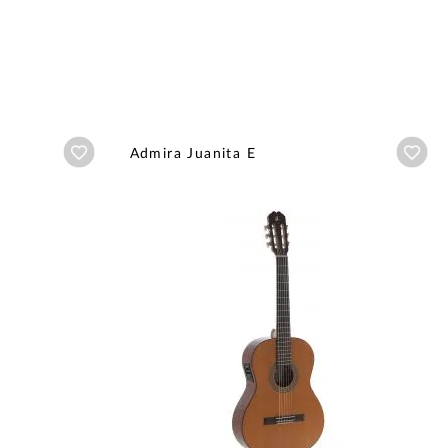
Añadir a wishlist
Aña
Admira Juanita E