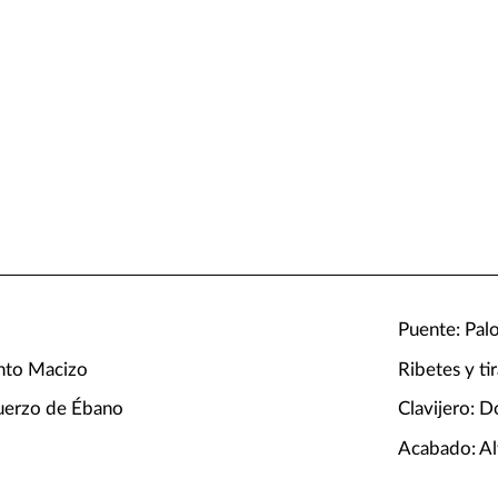
Puente: Pal
nto Macizo
Ribetes y t
uerzo de Ébano
Clavijero: D
Acabado: Alt