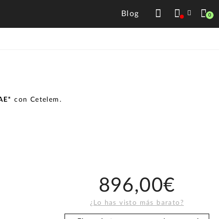
Blog
0
TAE*
con Cetelem.
896,00€
¿Lo has visto más barato?