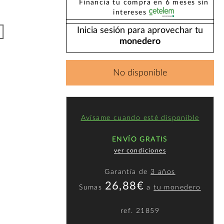
Financia tu compra en 6 meses sin
intereses
Inicia sesión para aprovechar tu
monedero
No disponible
Avísame cuando esté disponible
ENVÍO GRATIS
ver condiciones
Garantía de
3 años
26,88€
Sumas
a
tu monedero
ref.
21859