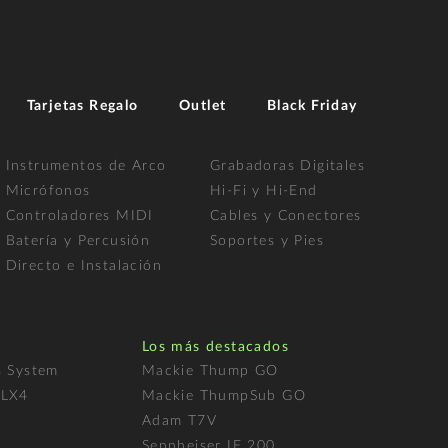
Tarjetas Regalo
Outlet
Black Friday
Instrumentos de Arco
Grabadoras Digitales
Micrófonos
Hi-Fi y Hi-End
Controladores MIDI
Cables y Conectores
Batería y Percusión
Soportes y Pies
Directo e Instalación
Los más destacados
s System
Mackie Thump GO
FLX4
Mackie ThumpSub GO
Adam T7V
l
Sennheiser IE 200