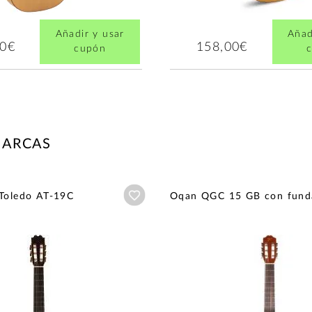
Añadir y usar
Añad
00€
158,00€
cupón
MARCAS
Añadir a wishlist
 Toledo AT-19C
Oqan QGC 15 GB con fund