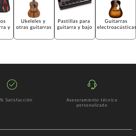
os 
Ukeleles y 
Pastillas para 
Guitarras 
rra y 
otras guitarras
guitarra y bajo
electroacústica
% Satisfacción
Asesoramiento técnico
personalizado