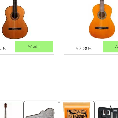
Añadir
A
00€
97,30€