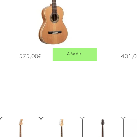
Añadir
575,00€
431,