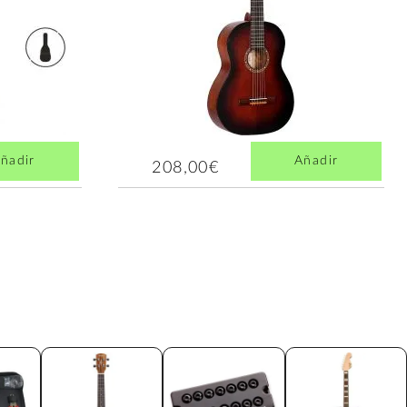
ñadir
Añadir
208,00€