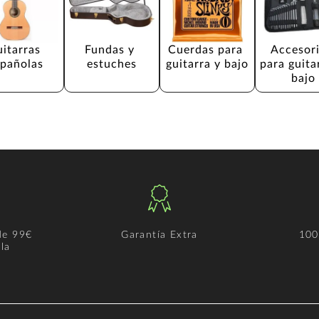
itarras 
Fundas y 
Cuerdas para 
Accesori
spañolas
estuches
guitarra y bajo
para guita
bajo
de 99€
Garantía Extra
100
la