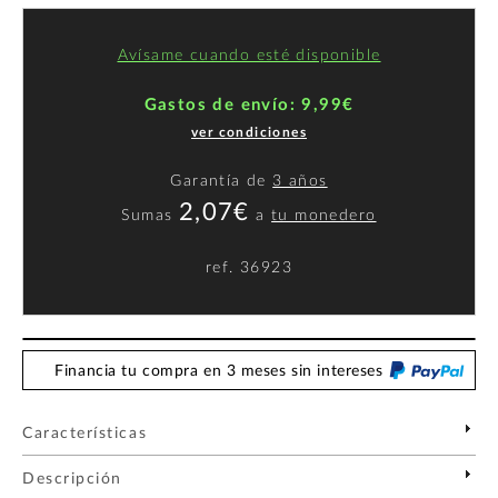
Avísame cuando esté disponible
Gastos de envío: 9,99€
ver condiciones
Garantía de
3 años
2,07€
Sumas
a
tu monedero
ref.
36923
Financia tu compra en 3 meses sin intereses
Características
Descripción