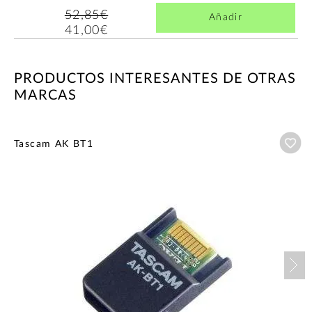
52,85€
Añadir
41,00€
PRODUCTOS INTERESANTES DE OTRAS
MARCAS
Añ
Tascam AK BT1
Nex