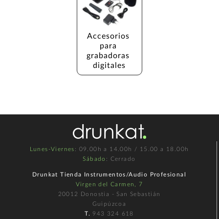
Accesorios 
para 
grabadoras 
digitales
Lunes-Viernes
: 09.00h a 14.00h / 15.00 a 18.00h
Sábado
: Cerrado
Drunkat Tienda Instrumentos/Audio Profesional
Virgen del Carmen, 7
20012 Donostia - San Sebastián
Guipúzcoa
T.
943 324 618