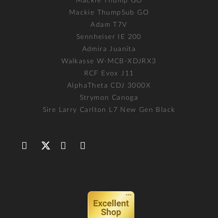
Mackie Thump GO
Mackie ThumpSub GO
Adam T7V
Sennheiser IE 200
Admira Juanita
Walkasse W-MCB-XDJRX3
RCF Evox J11
AlphaTheta CDJ 3000X
Strymon Canoga
Sire Larry Carlton L7 New Gen Black