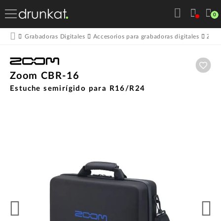
0
Grabadoras Digitales
Accesorios para grabadoras digitales
Zoo
Aña
Zoom CBR-16
Estuche semirígido para R16/R24