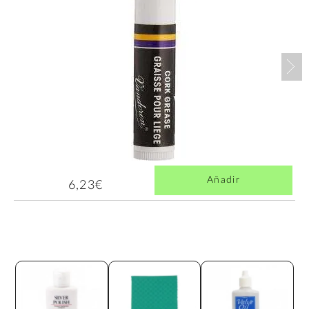
Nex
Añadir
6,23€