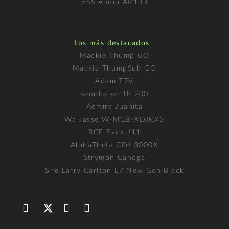
BSS Audio AR133
Los más destacados
Mackie Thump GO
Mackie ThumpSub GO
Adam T7V
Sennheiser IE 200
Admira Juanita
Walkasse W-MCB-XDJRX3
RCF Evox J11
AlphaTheta CDJ 3000X
Strymon Canoga
Sire Larry Carlton L7 New Gen Black