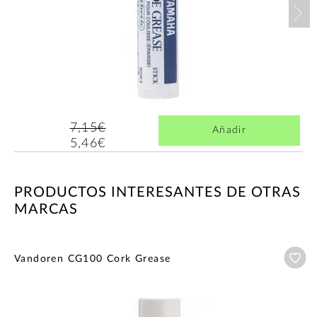
Nex
7,15€
Añadir
5,46€
PRODUCTOS INTERESANTES DE OTRAS
MARCAS
Añ
Vandoren CG100 Cork Grease