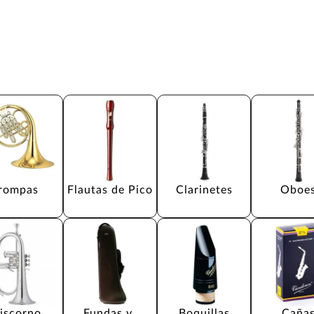
rompas
Flautas de Pico
Clarinetes
Oboe
liscorno
Fundas y 
Boquillas
Caña