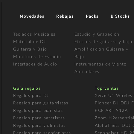
Novedades
Rebajas
Packs
B Stocks
Teclados Musicales
Estudio y Grabación
Material de DJ
Efectos de guitarra y bajo
Guitarra y Bajo
Amplificación Guitarra y
Monitores de Estudio
Bajo
Interfaces de Audio
Instrumentos de Viento
Auriculares
Guía regalos
Top ventas
Regalos para DJ
Xvive U4 Wireles
Regalos para guitarristas
Pioneer DJ DDJ 
Regalos para pianistas
RCF ART 912A
Regalos para bateristas
Zoom H2essentia
Regalos para violinistas
AlphaTheta DDJ
Regalos para saxofonistas
Sennheiser HD 2