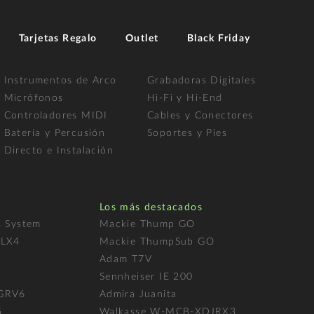
Tarjetas Regalo
Outlet
Black Friday
Instrumentos de Arco
Grabadoras Digitales
Micrófonos
Hi-Fi y Hi-End
Controladores MIDI
Cables y Conectores
Batería y Percusión
Soportes y Pies
Directo e Instalación
Los más destacados
s System
Mackie Thump GO
FLX4
Mackie ThumpSub GO
Adam T7V
l
Sennheiser IE 200
 GRV6
Admira Juanita
5
Walkasse W-MCB-XDJRX3