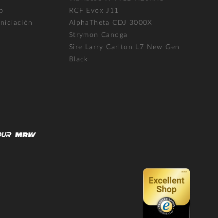
p
RCF Evox J11
niciación
AlphaTheta CDJ 3000X
Strymon Canoga
Sire Larry Carlton L7 New Gen
Black