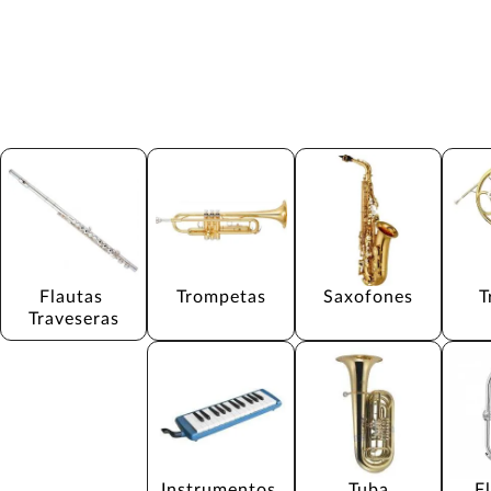
Flautas 
Trompetas
Saxofones
T
Traveseras
Instrumentos 
Tuba
F