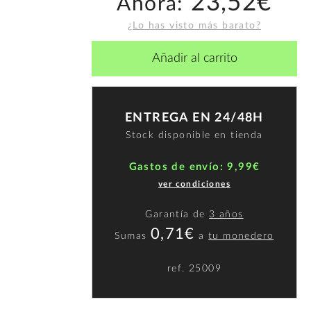
23,52€
Ahora:
¿Lo has visto más barato?
Añadir al carrito
ENTREGA EN 24/48H
Stock disponible en tienda
Gastos de envío: 9,99€
ver condiciones
Garantía de
3 años
0,71€
Sumas
a
tu monedero
ref.
25009