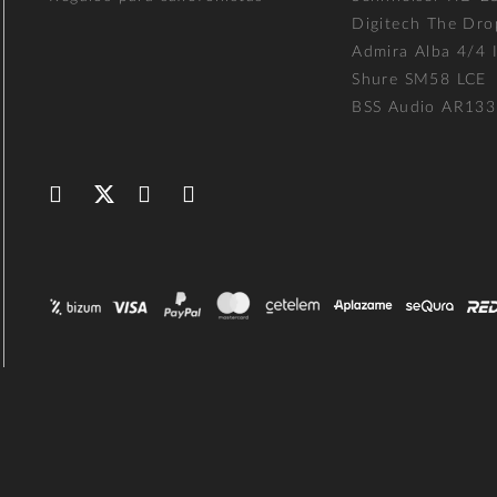
Digitech The Dro
Admira Alba 4/4 I
Shure SM58 LCE
BSS Audio AR133