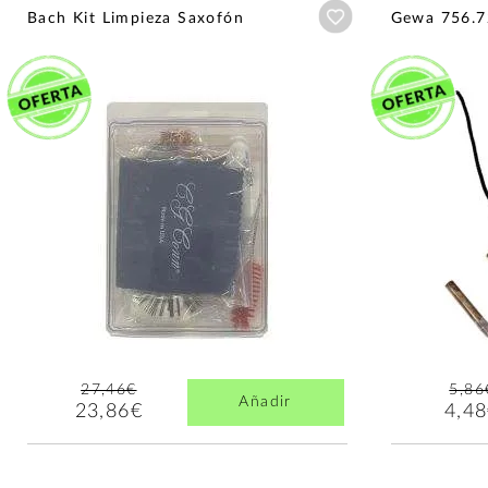
Añadir a wishlist
Bach Kit Limpieza Saxofón
Gewa 756.7
27,46€
5,86
Añadir
23,86€
4,4