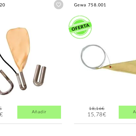
Añadir a wishlist
20
Gewa 758.001
€
18,16€
Añadir
A
8€
15,78€