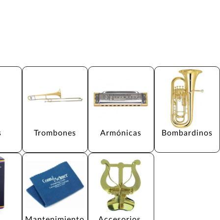
s
Trombones
Armónicas
Bombardinos
s
Mantenimiento 
Accesorios 