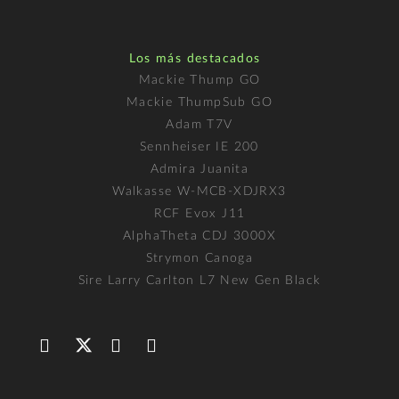
Los más destacados
Mackie Thump GO
Mackie ThumpSub GO
Adam T7V
Sennheiser IE 200
Admira Juanita
Walkasse W-MCB-XDJRX3
RCF Evox J11
AlphaTheta CDJ 3000X
Strymon Canoga
Sire Larry Carlton L7 New Gen Black