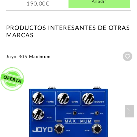
Añadir
190,00€
PRODUCTOS INTERESANTES DE OTRAS
MARCAS
Añ
Joyo R05 Maximum
Nex