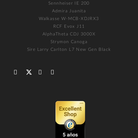
Sennheiser IE 200
Admira Juanita
Walkasse W-MCB-XDJRX3
RCF Evox J11
AlphaTheta CDJ 3000X
Strymon Canoga
Sire Larry Carlton L7 New Gen Black