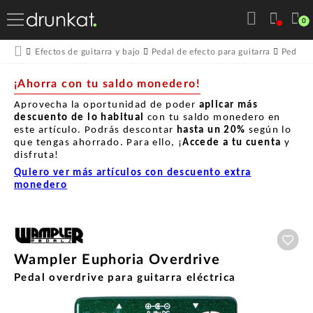
0
Efectos de guitarra y bajo
Pedal de efecto para guitarra
Pedales
¡Ahorra con tu saldo monedero!
Aprovecha la oportunidad de poder
aplicar más
descuento de lo habitual
con tu saldo monedero en
este artículo. Podrás descontar
hasta un
20%
según lo
que tengas ahorrado. Para ello, ¡
Accede a tu cuenta
y
disfruta!
Quiero ver más artículos con descuento extra
monedero
Aña
Wampler Euphoria Overdrive
Pedal overdrive para guitarra eléctrica