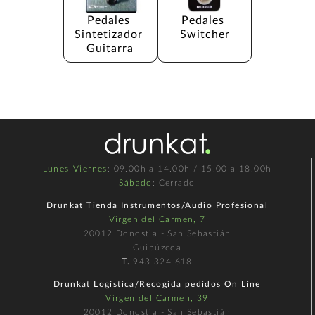
Pedales 
Pedales 
Sintetizador 
Switcher
Guitarra
Lunes-Viernes
: 09.00h a 14.00h / 15.00 a 18.00h
Sábado
: Cerrado
Drunkat Tienda Instrumentos/Audio Profesional
Virgen del Carmen, 7
20012 Donostia - San Sebastián
Guipúzcoa
T.
943 324 618
Drunkat Logística/Recogida pedidos On Line
Virgen del Carmen, 39
20012 Donostia - San Sebastián