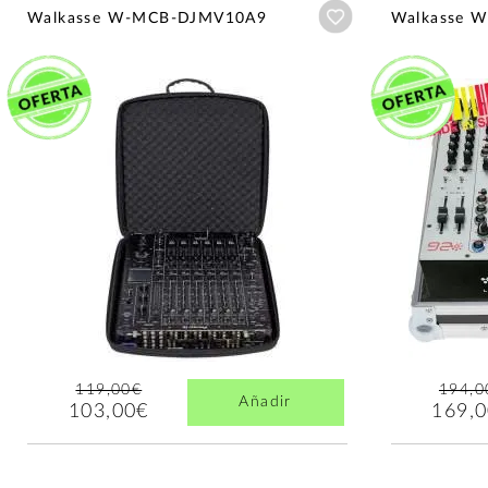
Añadir a wishlist
Walkasse W-MCB-DJMV10A9
Walkasse 
119,00€
194,0
Añadir
103,00€
169,