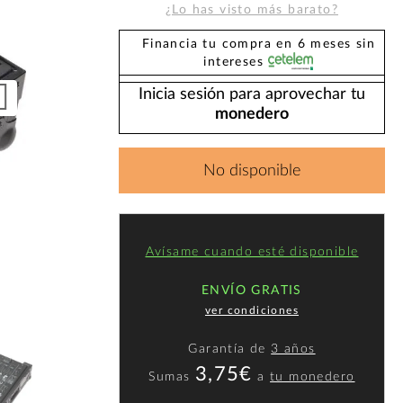
¿Lo has visto más barato?
Financia tu compra en 6 meses sin
intereses
Inicia sesión para aprovechar tu
monedero
No disponible
Avísame cuando esté disponible
ENVÍO GRATIS
ver condiciones
Garantía de
3 años
3,75€
Sumas
a
tu monedero