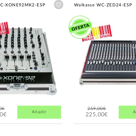
Añadir a wishlist
WC-XONE92MK2-ESP
Walkasse WC-ZED24-ESP
0€
259,00€
Añadir
A
00€
225,00€