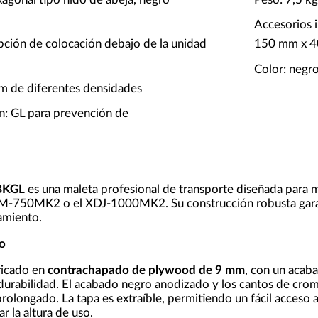
Accesorios 
opción de colocación debajo de la unidad
150 mm x 4
Color: negr
am de diferentes densidades
n: GL para prevención de
BKGL
es una maleta profesional de transporte diseñada para
M-750MK2 o el XDJ-1000MK2. Su construcción robusta garan
amiento.
o
bricado en
contrachapado de plywood de 9 mm
, con un acab
rabilidad. El acabado negro anodizado y los cantos de cromo
prolongado. La tapa es extraíble, permitiendo un fácil acceso 
r la altura de uso.