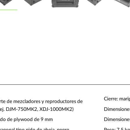
Cierre: mar
orte de mezcladores y reproductores de
" (ej. DJM-750MK2, XDJ-1000MK2)
Dimensione
pado de plywood de 9 mm
Dimensione
agonal tipo nido de abeja, negro
Peso: 7,5 k