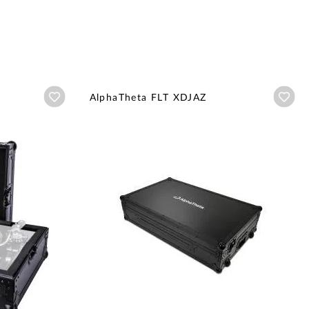
Añadir a wishlist
Aña
AlphaTheta FLT XDJAZ