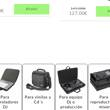
147,00€
Añadir
0€
A
127,00€
Para 
Para vinilos y 
Para equipo 
Para 
roladores 
Cd´s
Dj o 
reproduct
DJ
producción
mixer