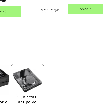
Añadir
301,00€
ñadir
Cubiertas 
or o 
antipolvo