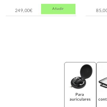
Añadir
249,00€
85,0
Para 
auriculares
cont