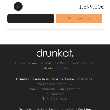
1.699,00€
No disponible
Lunes-Viernes
: 09.00h a 14.00h / 15.00 a 18.00h
Sábado
: Cerrado
Drunkat Tienda Instrumentos/Audio Profesional
Virgen del Carmen, 7
20012 Donostia - San Sebastián
Guipúzcoa
T.
943 324 618
Drunkat Logística/Recogida pedidos On Line