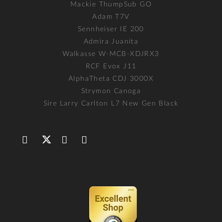
Mackie ThumpSub GO
Adam T7V
Sennheiser IE 200
Admira Juanita
Walkasse W-MCB-XDJRX3
RCF Evox J11
AlphaTheta CDJ 3000X
Strymon Canoga
Sire Larry Carlton L7 New Gen Black